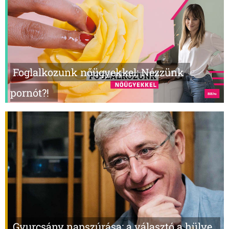
Foglalkozunk nőügyekkel: Nézzünk
pornót?!
Gyurcsány napszúrása: a választó a hülye,