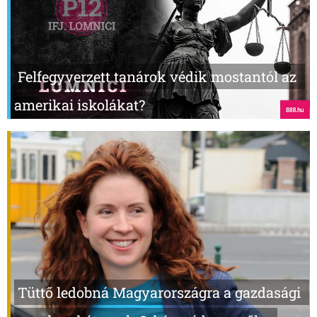
Felfegyverzett tanárok védik mostantól az
amerikai iskolákat?
Tüttő ledobná Magyarországra a gazdasági