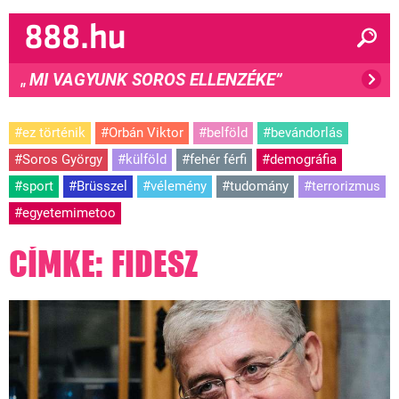
MI VAGYUNK SOROS ELLENZÉKE”
"
#ez történik
#Orbán Viktor
#belföld
#bevándorlás
#Soros György
#külföld
#fehér férfi
#demográfia
#sport
#Brüsszel
#vélemény
#tudomány
#terrorizmus
#egyetemimetoo
CÍMKE: FIDESZ