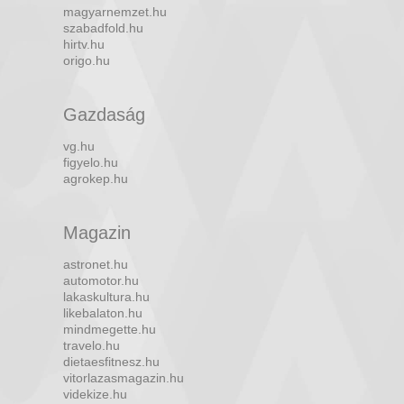
magyarnemzet.hu
szabadfold.hu
hirtv.hu
origo.hu
Gazdaság
vg.hu
figyelo.hu
agrokep.hu
Magazin
astronet.hu
automotor.hu
lakaskultura.hu
likebalaton.hu
mindmegette.hu
travelo.hu
dietaesfitnesz.hu
vitorlazasmagazin.hu
videkize.hu