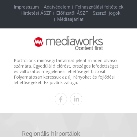
Impresszum
Adatvédelem
Felhasználási feltételek
Hirdetési ÁSZF
Előfizetői ÁSZF
Szerzői jogok
Médiaajánlat
Portfóliónk minőségi tartalmat jelent minden olvasó
számára. Egyedülálló elérést, országos lefedettséget
és változatos megjelenési lehetőséget biztosít.
Folyamatosan keressük az új irányokat és fejlődési
lehetőségeket. Ez jövőnk záloga.
Regionális hírportálok