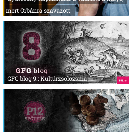
mert Orbánra szavazott
GFG blog 9.: Kultúrzsolozsma