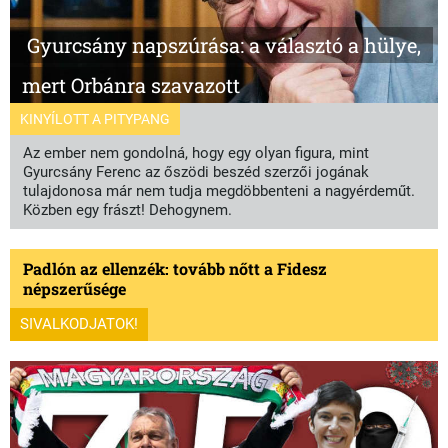
Gyurcsány napszúrása: a választó a hülye,
mert Orbánra szavazott
KINYÍLOTT A PITYPANG
Az ember nem gondolná, hogy egy olyan figura, mint
Gyurcsány Ferenc az őszödi beszéd szerzői jogának
tulajdonosa már nem tudja megdöbbenteni a nagyérdeműt.
Közben egy frászt! Dehogynem.
Padlón az ellenzék: tovább nőtt a Fidesz
népszerűsége
SIVALKODJATOK!