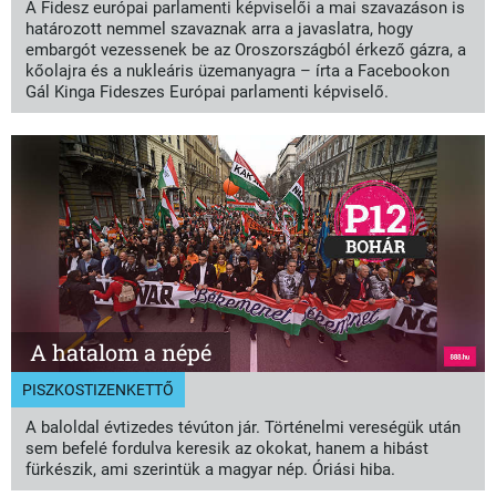
A Fidesz európai parlamenti képviselői a mai szavazáson is
határozott nemmel szavaznak arra a javaslatra, hogy
embargót vezessenek be az Oroszországból érkező gázra, a
kőolajra és a nukleáris üzemanyagra – írta a Facebookon
Gál Kinga Fideszes Európai parlamenti képviselő.
A hatalom a népé
PISZKOSTIZENKETTŐ
A baloldal évtizedes tévúton jár. Történelmi vereségük után
sem befelé fordulva keresik az okokat, hanem a hibást
fürkészik, ami szerintük a magyar nép. Óriási hiba.