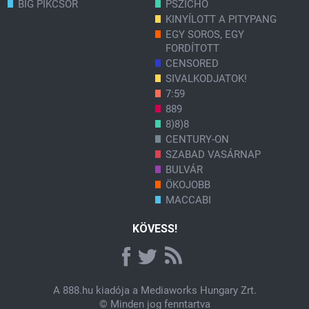
BIG PIKCSÖR
PSZICHO
KINYÍLOTT A PITYPANG
EGY SOROS, EGY
FORDÍTOTT
CENSORED
SIVALKODJATOK!
7:59
889
8)8)8
CENTURY-ON
SZABAD VASÁRNAP
BULVÁR
ÖKOJOBB
MACCABI
KÖVESS!
A
888.hu
kiadója a Mediaworks Hungary Zrt.
© Minden jog fenntartva