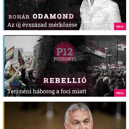
Az új évszázad mérkőzése
Teri néni háborog a foci miatt