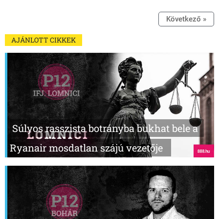
Következő »
AJÁNLOTT CIKKEK
Súlyos rasszista botrányba bukhat bele a
Ryanair mosdatlan szájú vezetője