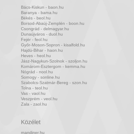
Bács-Kiskun - baon.hu
Baranya - bama.hu
Békés - beol.hu
Borsod-Abaúj-Zemplén - boon.hu
Csongrád - delmagyar.hu
Dunaújváros - duol.hu
Fejér - feol.hu
Győr-Moson-Sopron - kisalfold.hu
Hajdú-Bihar - haon.hu
Heves - heol.hu
Jász-Nagykun-Szolnok - szoljon.hu
Komárom-Esztergom - kemma.hu
Nógrád - nool.hu
Somogy - sonline.hu
Szabolcs-Szatmár-Bereg - szon.hu
Tolna - teol.hu
Vas - vaol.hu
Veszprém - veol.hu
Zala - zaol.hu
Közélet
mandiner.hu