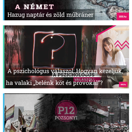
Hazug naptár és zöld műbráner
A pszichológus válaszol: Hogyan kezeljük,
ha valaki „belénk köt és provokál”?