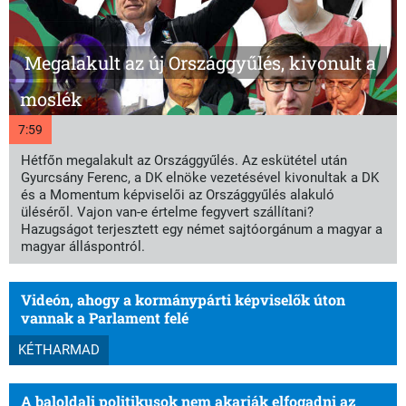
Megalakult az új Országgyűlés, kivonult a
moslék
7:59
Hétfőn megalakult az Országgyűlés. Az eskütétel után
Gyurcsány Ferenc, a DK elnöke vezetésével kivonultak a DK
és a Momentum képviselői az Országgyűlés alakuló
üléséről. Vajon van-e értelme fegyvert szállítani?
Hazugságot terjesztett egy német sajtóorgánum a magyar a
magyar álláspontról.
Videón, ahogy a kormánypárti képviselők úton
vannak a Parlament felé
KÉTHARMAD
A baloldali politikusok nem akarják elfogadni az