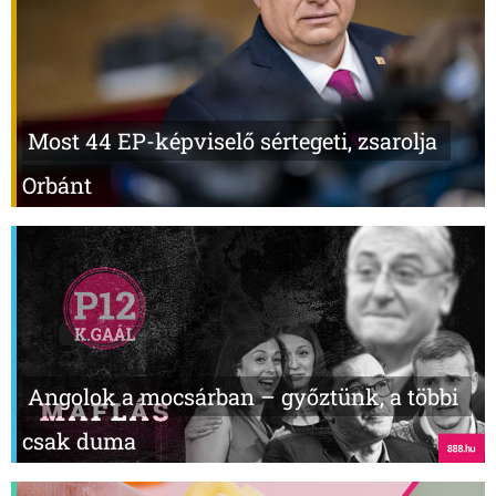
Most 44 EP-képviselő sértegeti, zsarolja
Orbánt
Angolok a mocsárban – győztünk, a többi
csak duma