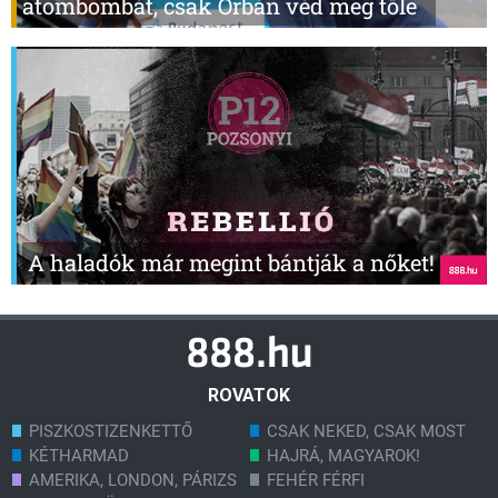
atombombát, csak Orbán véd meg tőle
A haladók már megint bántják a nőket!
ROVATOK
PISZKOSTIZENKETTŐ
CSAK NEKED, CSAK MOST
KÉTHARMAD
HAJRÁ, MAGYAROK!
AMERIKA, LONDON, PÁRIZS
FEHÉR FÉRFI