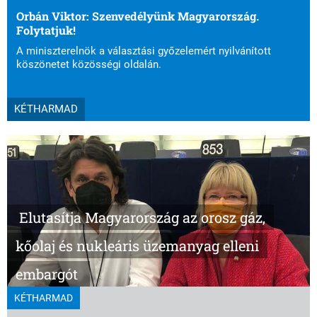
Orbán Viktor: Szenvedélyünk Magyarország.
Folytatjuk!
A miniszterelnök a választási győzelemért nyilvánított
köszönetet közösségi oldalán.
KÉTHARMAD
Elutasítja Magyarország az orosz gáz,
kőolaj és nukleáris üzemanyag elleni
embargót
KÉTHARMAD