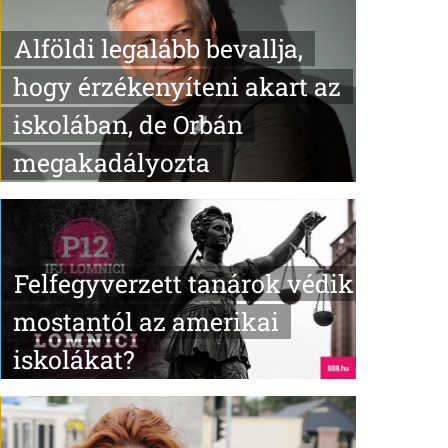
Alföldi legalább bevallja,
hogy érzékenyíteni akart az
iskolában, de Orbán
megakadályozta
Felfegyverzett tanárok védik
mostantól az amerikai
iskolákat?