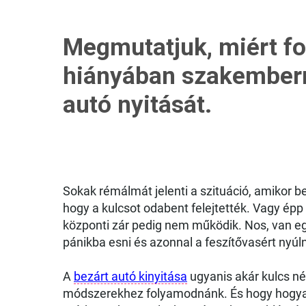
Megmutatjuk, miért f
hiányában szakemberr
autó nyitását.
Sokak rémálmát jelenti a szituáció, amikor be
hogy a kulcsot odabent felejtették. Vagy épp
központi zár pedig nem működik. Nos, van egy 
pánikba esni és azonnal a feszítővasért nyúln
A
bezárt autó kinyitása
ugyanis akár kulcs nél
módszerekhez folyamodnánk. És hogy hogya