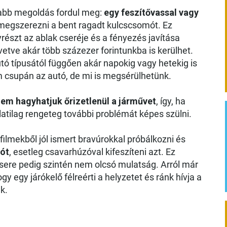
sabb megoldás fordul meg:
egy feszítővassal vagy
megszerezni a bent ragadt kulcscsomót. Ez
részt az ablak cseréje és a fényezés javítása
etve akár több százezer forintunkba is kerülhet.
ó típusától függően akár napokig vagy hetekig is
m csupán az autó, de mi is megsérülhetünk.
nem hagyhatjuk őrizetlenül a járművet
, így, ha
atilag rengeteg további problémát képes szülni.
 filmekből jól ismert bravúrokkal próbálkozni és
tót
, esetleg csavarhúzóval kifeszíteni azt. Ez
csere pedig szintén nem olcsó mulatság. Arról már
 egy járókelő félreérti a helyzetet és ránk hívja a
k.