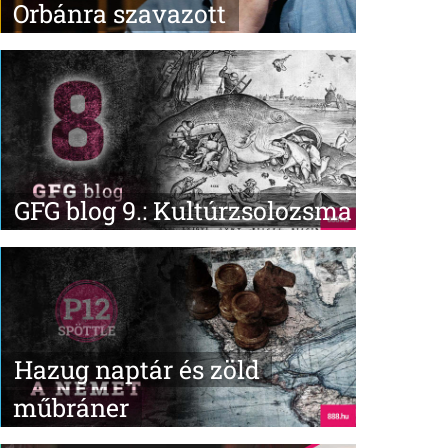
Orbánra szavazott
GFG blog 9.: Kultúrzsolozsma
Hazug naptár és zöld
műbráner