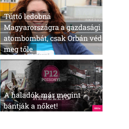
Tüttő ledobná
Magyarországra a gazdasági
atombombát, csak Orbán véd
meg tőle
A haladók már megint
bántják a nőket!