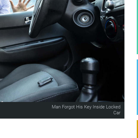
Man Forgot His Key Inside Locked
Car