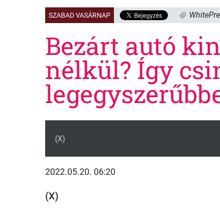
WhitePr
SZABAD VASÁRNAP
Bezárt autó kin
nélkül? Így csi
legegyszerűbb
(X)
2022.05.20. 06:20
(X)