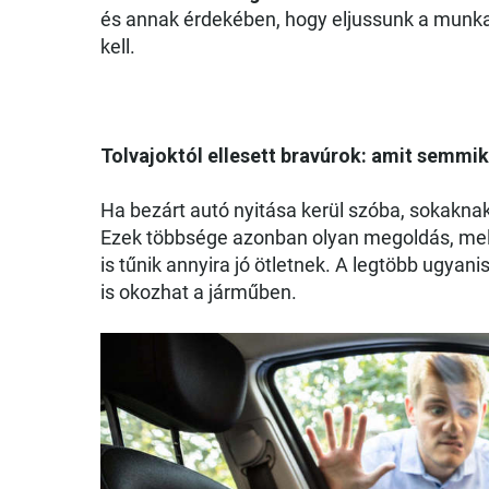
és annak érdekében, hogy eljussunk a munk
kell.
Tolvajoktól ellesett bravúrok: amit semmi
Ha bezárt autó nyitása kerül szóba, sokakn
Ezek többsége azonban olyan megoldás, mely 
is tűnik annyira jó ötletnek. A legtöbb ugya
is okozhat a járműben.