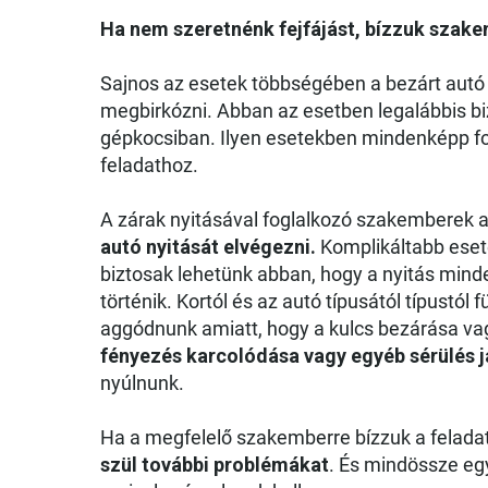
Ha nem szeretnénk fejfájást, bízzuk szake
Sajnos az esetek többségében a bezárt autó 
megbirkózni. Abban az esetben legalábbis bi
gépkocsiban. Ilyen esetekben mindenképp fo
feladathoz.
A zárak nyitásával foglalkozó szakemberek 
autó nyitását elvégezni.
Komplikáltabb eset
biztosak lehetünk abban, hogy a nyitás mi
történik. Kortól és az autó típusától típustó
aggódnunk amiatt, hogy a kulcs bezárása va
fényezés karcolódása vagy egyéb sérülés j
nyúlnunk.
Ha a megfelelő szakemberre bízzuk a felada
szül további problémákat
. És mindössze egy