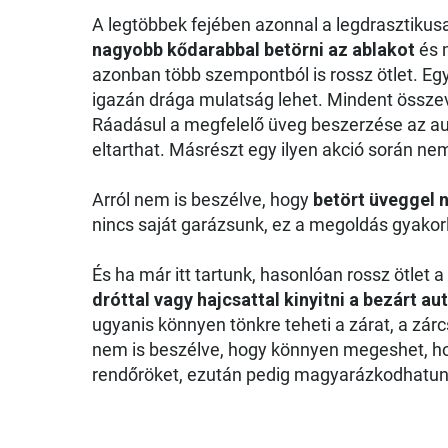
A legtöbbek fejében azonnal a legdrasztiku
nagyobb kődarabbal betörni az ablakot
és 
azonban több szempontból is rossz ötlet. Egy
igazán drága mulatság lehet. Mindent összev
Ráadásul a megfelelő üveg beszerzése az aut
eltarthat. Másrészt egy ilyen akció során ne
Arról nem is beszélve, hogy
betört üveggel 
nincs saját garázsunk, ez a megoldás gyakorl
És ha már itt tartunk, hasonlóan rossz ötlet a
dróttal vagy hajcsattal kinyitni a bezárt au
ugyanis könnyen tönkre teheti a zárat, a zár
nem is beszélve, hogy könnyen megeshet, hogy
rendőröket, ezután pedig magyarázkodhatun