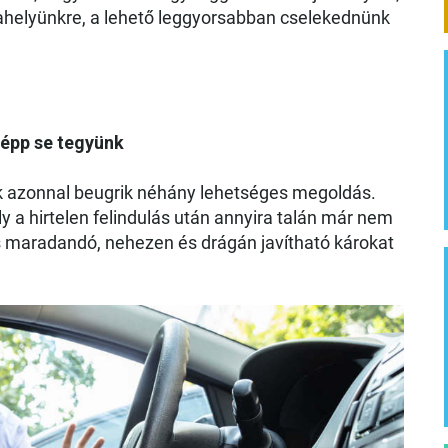
ahelyünkre, a lehető leggyorsabban cselekednünk
képp se tegyünk
ak azonnal beugrik néhány lehetséges megoldás.
a hirtelen felindulás után annyira talán már nem
nis maradandó, nehezen és drágán javítható károkat