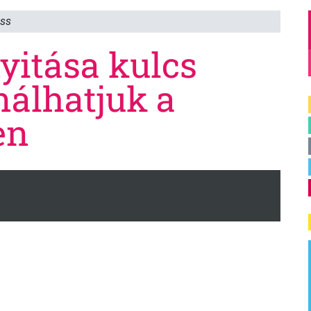
ess
yitása kulcs
nálhatjuk a
en