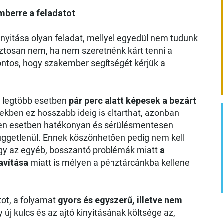
mberre a feladatot
nyitása olyan feladat, mellyel egyedül nem tudunk
ztosan nem, ha nem szeretnénk kárt tenni a
ntos, hogy szakember segítségét kérjük a
a legtöbb esetben
pár perc alatt képesek a bezárt
ekben ez hosszabb ideig is eltarthat, azonban
nden esetben hatékonyan és sérülésmentesen
l függetlenül. Ennek köszönhetően pedig nem kell
gy az egyéb, bosszantó problémák miatt
a
avítása
miatt is mélyen a pénztárcánkba kellene
tot, a folyamat
gyors és egyszerű, illetve nem
 új kulcs és az ajtó kinyitásának költsége az,