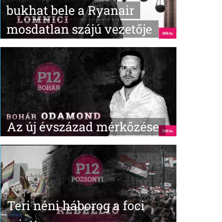
bukhat bele a Ryanair
mosdatlan szájú vezetője
Az új évszázad mérkőzése
Teri néni háborog a foci