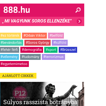
MI VAGYUNK SOROS ELLENZÉKE”
"
#ez történik
#Orbán Viktor
#belföld
#bevándorlás
#Soros György
#külföld
#fehér férfi
#demográfia
#sport
#Brüsszel
#vélemény
#tudomány
#terrorizmus
#egyetemimetoo
AJÁNLOTT CIKKEK
Súlyos rasszista botrányba