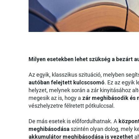
Milyen esetekben lehet szükség a bezárt a
Az egyik, klasszikus szituáció, melyben seg
autóban felejtett kulcscsomó
. Ez az egyik
helyzet, melynek során a zár kinyitásához al
megesik az is, hogy a
zár meghibásodik és 
vészhelyzetre félretett pótkulccsal.
De más esetek is előfordulhatnak. A
központi
meghibásodása
szintén olyan dolog, mely ke
akkumulátor meghibásodása is vezethet
ah