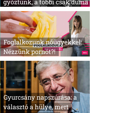
győztünk, a többi csak duma
Foglalkozunk nőügyekkel:
Nézzünk pornót?!
Gyurcsány napszúrása: a
választó a hülye, mert