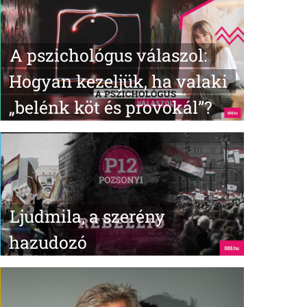
A pszichológus válaszol:
Hogyan kezeljük, ha valaki
„belénk köt és provokál”?
Ljudmila, a szerény
hazudozó