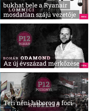
bukhat bele a Ryanair
mosdatlan szájú vezetője
Az új évszázad mérkőzése
Teri néni háborog a foci