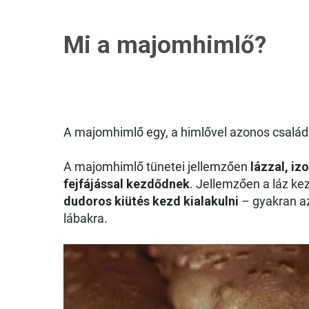
Mi a majomhimlő?
A majomhimlő egy, a himlővel azonos családb
A majomhimlő tünetei jellemzően
lázzal, i
fejfájással kezdődnek
. Jellemzően a láz ke
dudoros kiütés kezd kialakulni
– gyakran az
lábakra.