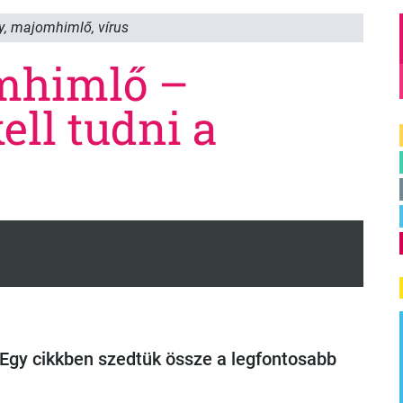
y
,
majomhimlő
,
vírus
mhimlő –
ell tudni a
t. Egy cikkben szedtük össze a legfontosabb