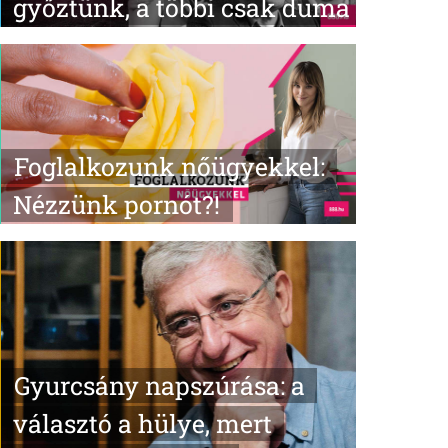
győztünk, a többi csak duma
Foglalkozunk nőügyekkel:
Nézzünk pornót?!
Gyurcsány napszúrása: a
választó a hülye, mert