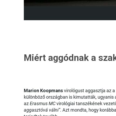
Miért aggódnak a sza
Marion Koopmans
virológust aggasztja az 
különböző országban is kimutatták, ugyanis 
az
Erasmus MC
virológiai tanszékének vezet
aggasztóvá válni”
. Azt mondta, hogy korább