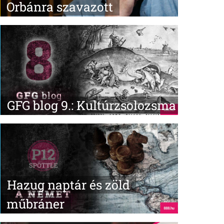
Orbánra szavazott
GFG blog 9.: Kultúrzsolozsma
Hazug naptár és zöld
műbráner