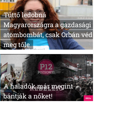
Tüttő ledobná
Magyarországra a gazdasági
atombombát, csak Orbán véd
meg tőle
A haladók már megint
bántják a nőket!