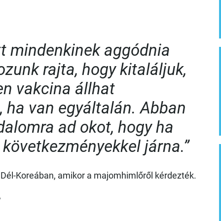
tt mindenkinek aggódnia
zunk rajta, hogy kitaláljuk,
en vakcina állhat
, ha van egyáltalán. Abban
alomra ad okot, hogy ha
s következményekkel járna.”
 Dél-Koreában, amikor a majomhimlőről kérdezték.
?