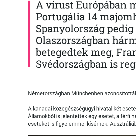
A vírust Európában m
Portugália 14 majomhi
Spanyolország pedig 3
Olaszországban hárm
betegedtek meg, Fra
Svédországban is regi
Németországban Münchenben azonosították a
A kanadai közegészségügyi hivatal két esete
Államokból is jelentettek egy esetet, a férf
eseteket is figyelemmel kísérnek. Ausztráliáb