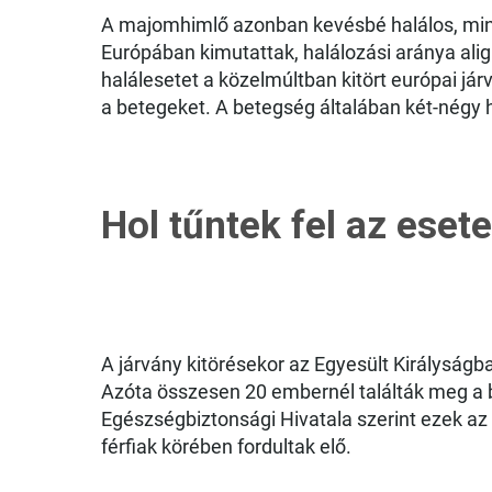
A majomhimlő azonban kevésbé halálos, mint 
Európában kimutattak, halálozási aránya ali
halálesetet a közelmúltban kitört európai j
a betegeket. A betegség általában két-négy hé
Hol tűntek fel az eset
A járvány kitörésekor az Egyesült Királyságb
Azóta összesen 20 embernél találták meg a 
Egészségbiztonsági Hivatala szerint ezek az
férfiak körében fordultak elő.