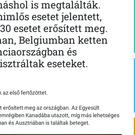
áshol is megtalálták.
mlős esetet jelentett,
0 esetet erősített meg.
an, Belgiumban ketten
nciaországban és
sztráltak eseteket.
z első fertőzöttet.
t erősített meg az országban. Az Egyesült
i nemrégiben Kanadába utazott, míg más lehetséges
an és Ausztriában is találtak beteget.