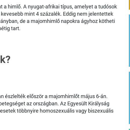
a himlő. A nyugat-afrikai típus, amelyet a tudósok
g kevesebb mint 4 százalék. Eddig nem jelentettek
árványban, de a majomhimlő napokra ágyhoz kötheti
tig tart.
ek?
an észlelték először a majomhimlőt május 6-án.
betegséget az országban. Az Egyesült Királyság
 esetek többnyire homoszexuális vagy biszexuális