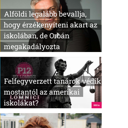
Alföldi legalább bevallja,
hogy érzékenyíteni akart az
iskolában, de Orbán
megakadályozta
Felfegyverzett tanárok védik
mostantól az amerikai
iskolákat?