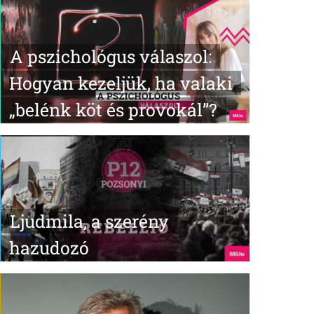
A pszichológus válaszol:
Hogyan kezeljük, ha valaki
„belénk köt és provokál”?
Ljudmila, a szerény
hazudozó