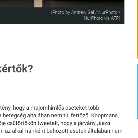
(Photo by Andrew Gal / NurPhoto /
NurPhoto via AFP)
kértők?
a tény, hogy a majomhimlős eseteket több
a betegség általában nem túl fertőző. Koopmans,
ője csütörtökön tweetelt, hogy a járvány
„kezd
an az alkalmanként behozott esetek általában nem