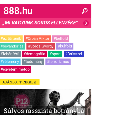
MI VAGYUNK SOROS ELLENZÉKE”
"
#ez történik
#Orbán Viktor
#belföld
#bevándorlás
#Soros György
#külföld
#fehér férfi
#demográfia
#sport
#Brüsszel
#vélemény
#tudomány
#terrorizmus
#egyetemimetoo
AJÁNLOTT CIKKEK
Súlyos rasszista botrányba