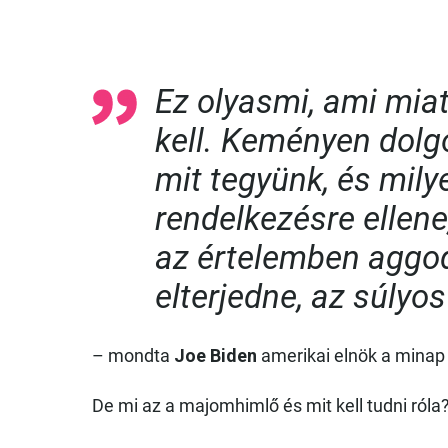
Ez olyasmi, ami mia
kell. Keményen dolgo
mit tegyünk, és mily
rendelkezésre ellene
az értelemben aggod
elterjedne, az súlyo
– mondta
Joe Biden
amerikai elnök a minap
De mi az a majomhimlő és mit kell tudni róla