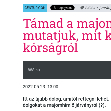
felélem
,
járván
CENTURY-ON
Támad a majo
mutatjuk, mit k
kórságról
888.hu
2022.05.23. 13:00
Itt az újabb dolog, amitől rettegni lehe
dolgokat a majomhimlő járványról (?).