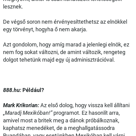
lesznek.
De végső soron nem érvényesíttethetsz az elnökkel
egy törvényt, hogyha ő nem akarja.
Azt gondolom, hogy amíg marad a jelenlegi elnök, ez
nem fog sokat változni, de amint változik, rengeteg
dolgot tehetünk majd egy új adminisztrációval.
888.hu:
Például?
Mark Krikorian:
Az első dolog, hogy vissza kell állítani
„Maradj Mexikóban!”
programot. Ez hasonlít arra,
amivel most a britek meg a dánok próbálkoznak,
kaphatsz menedéket, de a meghallgatássodra
Ruandában, vagy esetünkben Mexikóban kell várni.