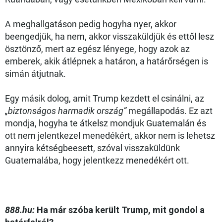
A meghallgatáson pedig hogyha nyer, akkor
beengedjük, ha nem, akkor visszaküldjük és ettől lesz
ösztönző, mert az egész lényege, hogy azok az
emberek, akik átlépnek a határon, a határőrségen is
simán átjutnak.
Egy másik dolog, amit Trump kezdett el csinálni, az
„biztonságos harmadik ország”
megállapodás. Ez azt
mondja, hogyha te átkelsz mondjuk Guatemalán és
ott nem jelentkezel menedékért, akkor nem is lehetsz
annyira kétségbeesett, szóval visszaküldünk
Guatemalába, hogy jelentkezz menedékért ott.
888.hu:
Ha már szóba került Trump, mit gondol a