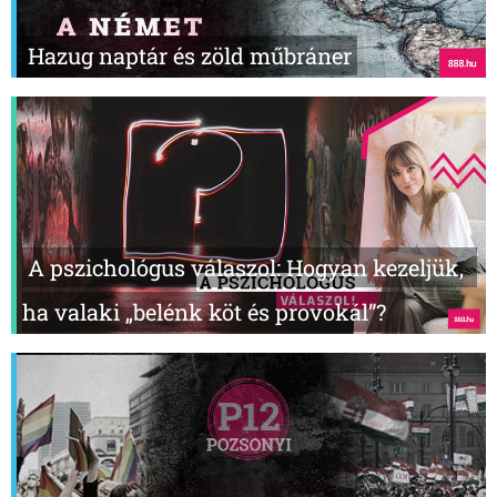
Hazug naptár és zöld műbráner
A pszichológus válaszol: Hogyan kezeljük,
ha valaki „belénk köt és provokál”?