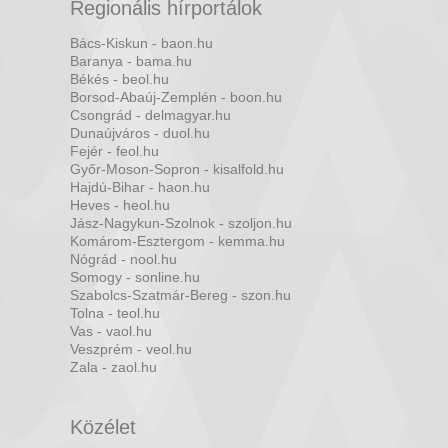
Regionális hírportálok
Bács-Kiskun - baon.hu
Baranya - bama.hu
Békés - beol.hu
Borsod-Abaúj-Zemplén - boon.hu
Csongrád - delmagyar.hu
Dunaújváros - duol.hu
Fejér - feol.hu
Győr-Moson-Sopron - kisalfold.hu
Hajdú-Bihar - haon.hu
Heves - heol.hu
Jász-Nagykun-Szolnok - szoljon.hu
Komárom-Esztergom - kemma.hu
Nógrád - nool.hu
Somogy - sonline.hu
Szabolcs-Szatmár-Bereg - szon.hu
Tolna - teol.hu
Vas - vaol.hu
Veszprém - veol.hu
Zala - zaol.hu
Közélet