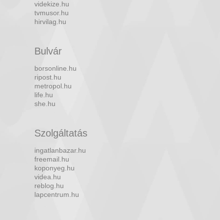
videkize.hu
tvmusor.hu
hirvilag.hu
Bulvár
borsonline.hu
ripost.hu
metropol.hu
life.hu
she.hu
Szolgáltatás
ingatlanbazar.hu
freemail.hu
koponyeg.hu
videa.hu
reblog.hu
lapcentrum.hu