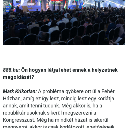
888.hu:
Ön hogyan látja lehet ennek a helyzetnek
megoldását?
Mark Krikorian:
A probléma gyökere ott ül a Fehér
Házban, amíg ez így lesz, mindig lesz egy korlátja
annak, amit tenni tudunk. Még akkor is, ha a
republikánusoknak sikerül megszerezni a
Kongresszust. Még ha mindkét házat is sikerül
megnyerni, akkor is csak korlátozott lehetőségeik