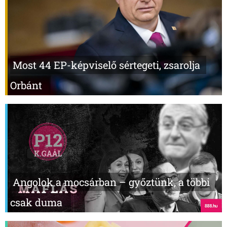
Most 44 EP-képviselő sértegeti, zsarolja
Orbánt
Angolok a mocsárban – győztünk, a többi
csak duma