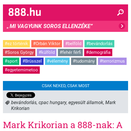
MI VAGYUNK SOROS ELLENZÉKE”
"
#ez történik
#Orbán Viktor
#belföld
#bevándorlás
#Soros György
#külföld
#fehér férfi
#demográfia
#sport
#Brüsszel
#vélemény
#tudomány
#terrorizmus
#egyetemimetoo
CSAK NEKED, CSAK MOST
bevándorlás
,
cpac hungary
,
egyesült államok
,
Mark
Krikorian
Mark Krikorian a 888-nak: A