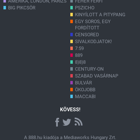
AMERIKA, LONDON, PÁRIZS
FEHÉR FÉRFI
BIG PIKCSÖR
PSZICHO
KINYÍLOTT A PITYPANG
EGY SOROS, EGY
FORDÍTOTT
CENSORED
SIVALKODJATOK!
7:59
889
8)8)8
CENTURY-ON
SZABAD VASÁRNAP
BULVÁR
ÖKOJOBB
MACCABI
KÖVESS!
A
888.hu
kiadója a Mediaworks Hungary Zrt.