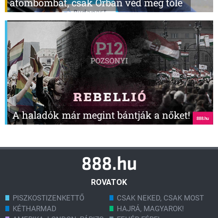
atombombát, csak Orbán véd meg tőle
A haladók már megint bántják a nőket!
ROVATOK
PISZKOSTIZENKETTŐ
CSAK NEKED, CSAK MOST
KÉTHARMAD
HAJRÁ, MAGYAROK!