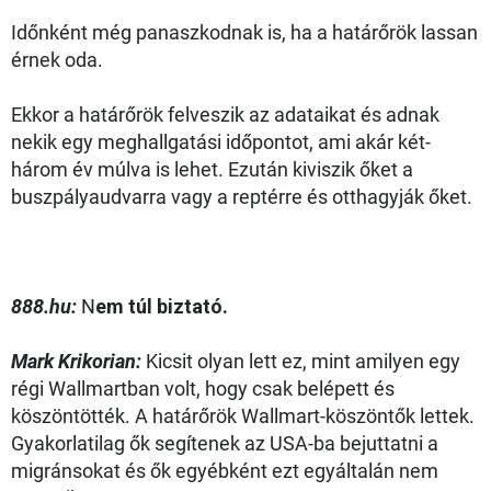
Időnként még panaszkodnak is, ha a határőrök lassan
érnek oda.
Ekkor a határőrök felveszik az adataikat és adnak
nekik egy meghallgatási időpontot, ami akár két-
három év múlva is lehet. Ezután kiviszik őket a
buszpályaudvarra vagy a reptérre és otthagyják őket.
888.hu:
N
em túl biztató.
Mark Krikorian:
Kicsit olyan lett ez, mint amilyen egy
régi Wallmartban volt, hogy csak belépett és
köszöntötték. A határőrök Wallmart-köszöntők lettek.
Gyakorlatilag ők segítenek az USA-ba bejuttatni a
migránsokat és ők egyébként ezt egyáltalán nem