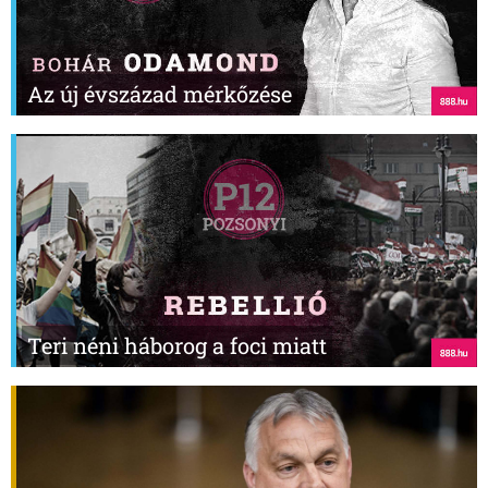
Az új évszázad mérkőzése
Teri néni háborog a foci miatt