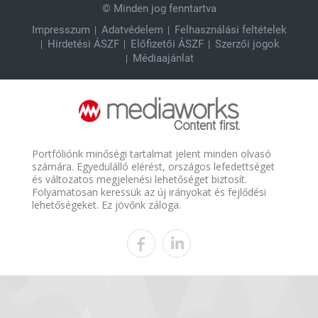
© Minden jog fenntartva
Impresszum
Adatvédelem
Felhasználási feltételek
Hirdetési ÁSZF
Előfizetői ÁSZF
Szerzői jogok
Médiaajánlat
Portfóliónk minőségi tartalmat jelent minden olvasó
számára. Egyedülálló elérést, országos lefedettséget
és változatos megjelenési lehetőséget biztosít.
Folyamatosan keressük az új irányokat és fejlődési
lehetőségeket. Ez jövőnk záloga.