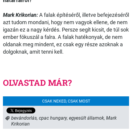
határfalról?
Mark Krikorian:
A falak építéséről, illetve befejezéséről
azt tudom mondani, hogy nem vagyok ellene, de nem
igazán ez a nagy kérdés. Persze segít kicsit, de túl sok
ember fókuszál a falra. A falak hatékonyak, de nem
oldanak meg mindent, ez csak egy része azoknak a
dolgoknak, amit tenni kell.
OLVASTAD MÁR?
CSAK NEKED, CSAK MOST
bevándorlás
,
cpac hungary
,
egyesült államok
,
Mark
Krikorian