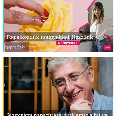
Foglalkozunk nőügyekkel: Nézzünk
pornót?!
Gyurcsány napszúrása: a választó a hülye,