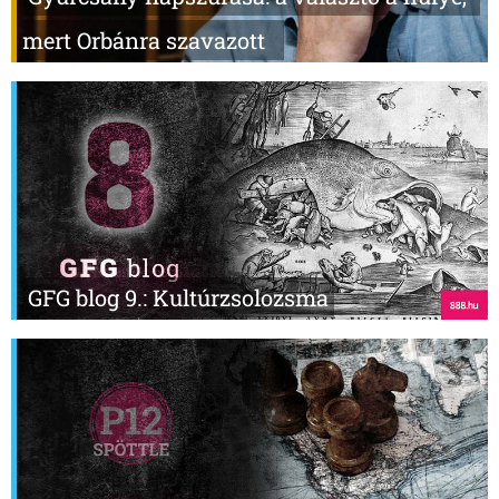
mert Orbánra szavazott
GFG blog 9.: Kultúrzsolozsma