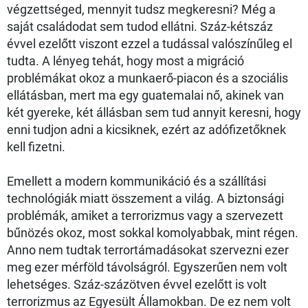
végzettséged, mennyit tudsz megkeresni? Még a
saját családodat sem tudod ellátni. Száz-kétszáz
évvel ezelőtt viszont ezzel a tudással valószínűleg el
tudta. A lényeg tehát, hogy most a migráció
problémákat okoz a munkaerő-piacon és a szociális
ellátásban, mert ma egy guatemalai nő, akinek van
két gyereke, két állásban sem tud annyit keresni, hogy
enni tudjon adni a kicsiknek, ezért az adófizetőknek
kell fizetni.
Emellett a modern kommunikáció és a szállítási
technológiák miatt összement a világ. A biztonsági
problémák, amiket a terrorizmus vagy a szervezett
bűnözés okoz, most sokkal komolyabbak, mint régen.
Anno nem tudtak terrortámadásokat szervezni ezer
meg ezer mérföld távolságról. Egyszerűen nem volt
lehetséges. Száz-százötven évvel ezelőtt is volt
terrorizmus az Egyesült Államokban. De ez nem volt