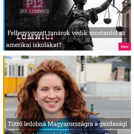
Felfegyverzett tanárok védik mostantól az
amerikai iskolákat?
Tüttő ledobná Magyarországra a gazdasági