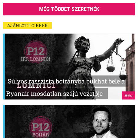
MÉG TÖBBET SZERETNÉK
AJÁNLOTT CIKKEK
Súlyos rasszista botrányba bukhat bele a
Ryanair mosdatlan szájú vezetője