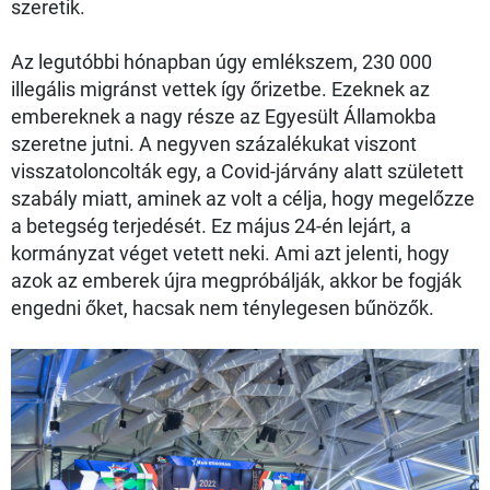
szeretik.
Az legutóbbi hónapban úgy emlékszem, 230 000
illegális migránst vettek így őrizetbe. Ezeknek az
embereknek a nagy része az Egyesült Államokba
szeretne jutni. A negyven százalékukat viszont
visszatoloncolták egy, a Covid-járvány alatt született
szabály miatt, aminek az volt a célja, hogy megelőzze
a betegség terjedését. Ez május 24-én lejárt, a
kormányzat véget vetett neki. Ami azt jelenti, hogy
azok az emberek újra megpróbálják, akkor be fogják
engedni őket, hacsak nem ténylegesen bűnözők.