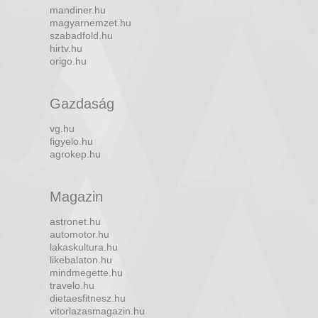
mandiner.hu
magyarnemzet.hu
szabadfold.hu
hirtv.hu
origo.hu
Gazdaság
vg.hu
figyelo.hu
agrokep.hu
Magazin
astronet.hu
automotor.hu
lakaskultura.hu
likebalaton.hu
mindmegette.hu
travelo.hu
dietaesfitnesz.hu
vitorlazasmagazin.hu