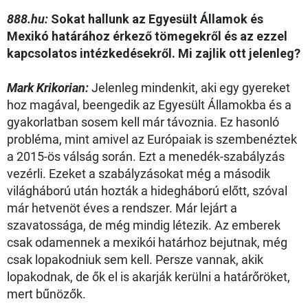
888.hu:
Sokat hallunk az Egyesült Államok és
Mexikó határához érkező tömegekről és az ezzel
kapcsolatos intézkedésekről. Mi zajlik ott jelenleg?
Mark Krikorian:
Jelenleg mindenkit, aki egy gyereket
hoz magával, beengedik az Egyesült Államokba és a
gyakorlatban sosem kell már távoznia. Ez hasonló
probléma, mint amivel az Európaiak is szembenéztek
a 2015-ös válság során. Ezt a menedék-szabályzás
vezérli. Ezeket a szabályzásokat még a második
világháború után hozták a hidegháború előtt, szóval
már hetvenöt éves a rendszer. Már lejárt a
szavatossága, de még mindig létezik. Az emberek
csak odamennek a mexikói határhoz bejutnak, még
csak lopakodniuk sem kell. Persze vannak, akik
lopakodnak, de ők el is akarják kerülni a határőröket,
mert bűnözők.