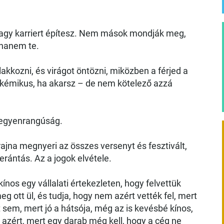
 vagy karriert építesz. Nem mások mondják meg,
 hanem te.
akkozni, és virágot öntözni, miközben a férjed a
iokémikus, ha akarsz – de nem kötelező azzá
z egyenrangúság.
ajna megnyeri az összes versenyt és fesztivált,
rántás. Az a jogok elvétele.
nos egy vállalati értekezleten, hogy felvettük
g ott ül, és tudja, hogy nem azért vették fel, mert
sem, mert jó a hátsója, még az is kevésbé kínos,
azért, mert egy darab még kell, hogy a cég ne