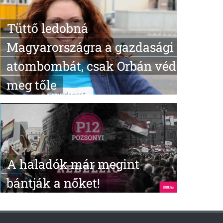
Tüttő ledobná
Magyarországra a gazdasági
atombombát, csak Orbán véd
meg tőle
A haladók már megint
bántják a nőket!