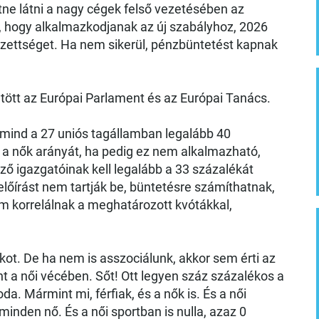
ne látni a nagy cégek felső vezetésében az
, hogy alkalmazkodjanak az új szabályhoz, 2026
telezettséget. Ha nem sikerül, pénzbüntetést kapnak
tött az Európai Parlament és az Európai Tanács.
mind a 27 uniós tagállamban legalább 40
 a nők arányát, ha pedig ez nem alkalmazható,
ező igazgatóinak kell legalább a 33 százalékát
lőírást nem tartják be, büntetésre számíthatnak,
m korrelálnak a meghatározott kvótákkal,
kot. De ha nem is asszociálunk, akkor sem érti az
 a női vécében. Sőt! Ott legyen száz százalékos a
da. Mármint mi, férfiak, és a nők is. És a női
minden nő. És a női sportban is nulla, azaz 0