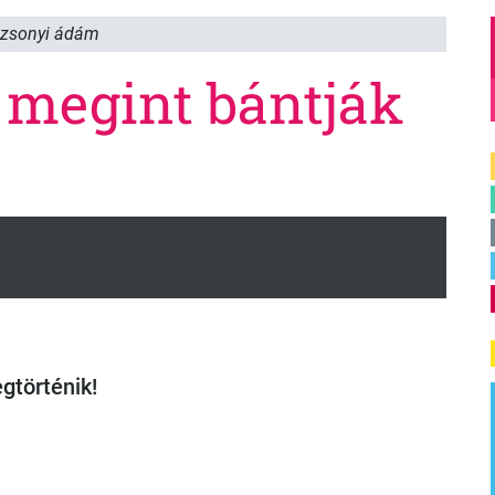
zsonyi ádám
 megint bántják
gtörténik!