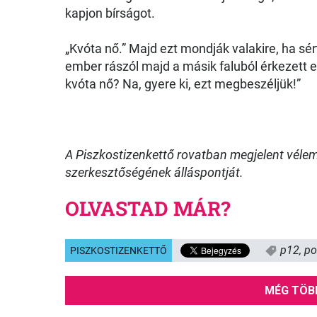
kapjon bírságot.
„Kvóta nő.” Majd ezt mondják valakire, ha sé
ember rászól majd a másik faluból érkezett
kvóta nő? Na, gyere ki, ezt megbeszéljük!”
A Piszkostizenkettő rovatban megjelent vélem
szerkesztőségének álláspontját.
OLVASTAD MÁR?
p12
,
po
PISZKOSTIZENKETTŐ
MÉG TÖB