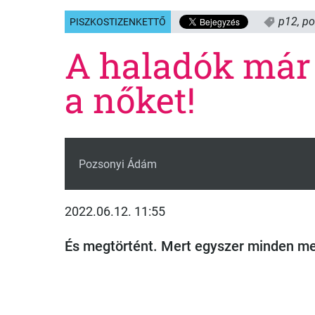
p12
,
po
PISZKOSTIZENKETTŐ
A haladók már
a nőket!
Pozsonyi Ádám
2022.06.12. 11:55
És megtörtént. Mert egyszer minden me