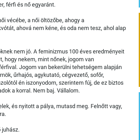
, férfi és nő egyaránt.
ői vécébe, a női öltözőbe, ahogy a
kvótát, ahová nem kéne, és oda nem tesz, ahol alap
 nőknek nem jó. A feminizmus 100 éves eredményeit
ólt, hogy nekem, mint nőnek, jogom van
érfival. Jogom van bekerülni tehetségem alapján
ök, űrhajós, agykutató, cégvezető, sofőr,
zolótól én iszonyodom, szerintem fúj, de ez biztos
dok a korral. Nem baj. Vállalom.
elek, és nyitott a pálya, mutasd meg. Felnőtt vagy,
ra.
ő juhász.