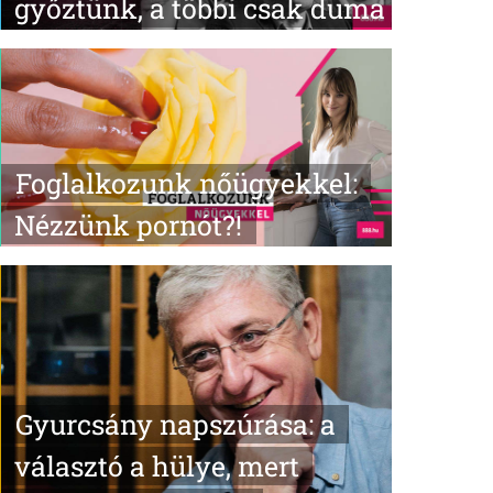
győztünk, a többi csak duma
Foglalkozunk nőügyekkel:
Nézzünk pornót?!
Gyurcsány napszúrása: a
választó a hülye, mert