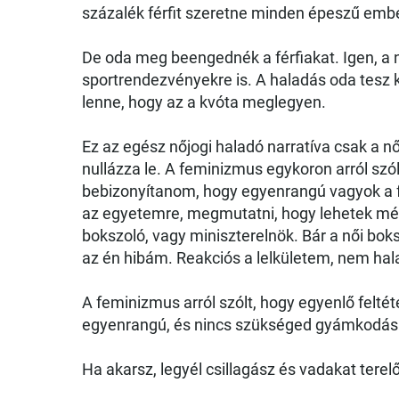
százalék férfit szeretne minden épeszű ember
De oda meg beengednék a férfiakat. Igen, a n
sportrendezvényekre is. A haladás oda tesz 
lenne, hogy az a kvóta meglegyen.
Ez az egész nőjogi haladó narratíva csak a
nullázza le. A feminizmus egykoron arról sz
bebizonyítanom, hogy egyenrangú vagyok a f
az egyetemre, megmutatni, hogy lehetek mérn
bokszoló, vagy miniszterelnök. Bár a női boks
az én hibám. Reakciós a lelkületem, nem hala
A feminizmus arról szólt, hogy egyenlő feltét
egyenrangú, és nincs szükséged gyámkodás
Ha akarsz, legyél csillagász és vadakat terel