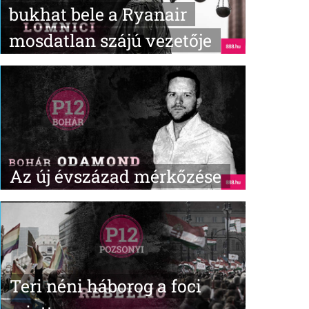
bukhat bele a Ryanair
mosdatlan szájú vezetője
Az új évszázad mérkőzése
Teri néni háborog a foci