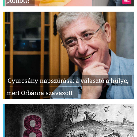
pornót?!
Gyurcsány napszúrása: a választó a hülye,
mert Orbánra szavazott