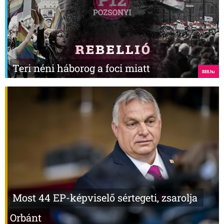
Teri néni háborog a foci miatt
Most 44 EP-képviselő sértegeti, zsarolja
Orbánt