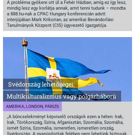
A probléma gyökere ott ül a Fehér Házban, amíg ez így lesz,
mindig lesz egy korlátja annak, amit tenni tudunk – mondta
a 888.hu-nak a CPAC Hungary konferencián adott
interjújában Mark Krikorian, az amerikai Bevándorlási
Tanulmányok Központ (CIS) ügyvezető igazgatója.
Svédország lehetőségei:
Multikulturalizmus vagy polgárháború
AMERIKA, LONDON, PÁRIZS
„A bűncselekményt képviselő országok ezen a héten: Irak,
Irak, Törökország, Szíria, Afganisztán, Szomália, Szomália,
ismét Szíria, Szomália, ismeretlen, ismeretlen ország,
Svédország. A gyanúsítottak felében nem lehetünk biztosak,