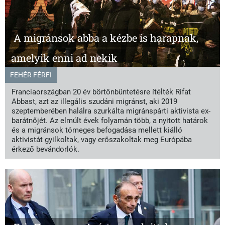
A migránsok abba a kézbe is harapnak,
amelyik enni ad nekik
FEHÉR FÉRFI
Franciaországban 20 év börtönbüntetésre ítélték Rifat
Abbast, azt az illegális szudáni migránst, aki 2019
szeptemberében halálra szurkálta migránspárti aktivista ex-
barátnőjét. Az elmúlt évek folyamán több, a nyitott határok
és a migránsok tömeges befogadása mellett kiálló
aktivistát gyilkoltak, vagy erőszakoltak meg Európába
érkező bevándorlók.