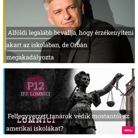
Alföldi legalább bevallja, hogy érzékenyíteni
akart az iskolában, de Orbán
megakadályozta
Felfegyverzett tanárok védik mostantól az
amerikai iskolákat?