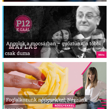
Angolok a mocsárban – győztünk, a többi
csak duma
Foglalkozunk nőügyekkel: Nézzünk