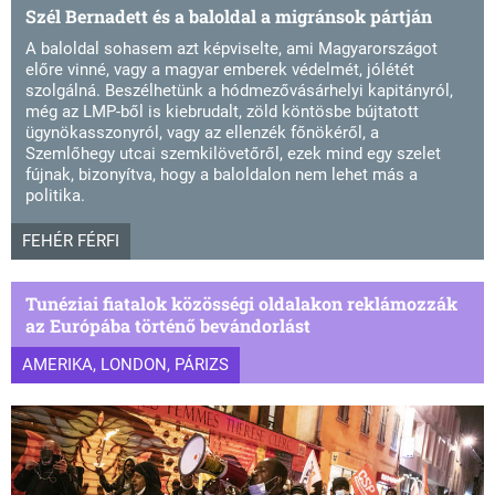
Szél Bernadett és a baloldal a migránsok pártján
A baloldal sohasem azt képviselte, ami Magyarországot
előre vinné, vagy a magyar emberek védelmét, jólétét
szolgálná. Beszélhetünk a hódmezővásárhelyi kapitányról,
még az LMP-ből is kiebrudalt, zöld köntösbe bújtatott
ügynökasszonyról, vagy az ellenzék főnökéről, a
Szemlőhegy utcai szemkilövetőről, ezek mind egy szelet
fújnak, bizonyítva, hogy a baloldalon nem lehet más a
politika.
FEHÉR FÉRFI
Tunéziai fiatalok közösségi oldalakon reklámozzák
az Európába történő bevándorlást
AMERIKA, LONDON, PÁRIZS