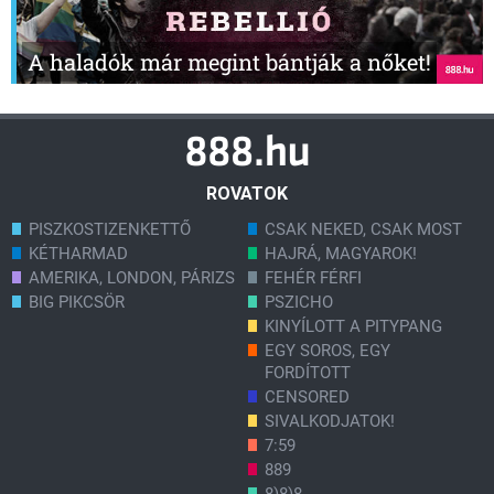
A haladók már megint bántják a nőket!
ROVATOK
PISZKOSTIZENKETTŐ
CSAK NEKED, CSAK MOST
KÉTHARMAD
HAJRÁ, MAGYAROK!
AMERIKA, LONDON, PÁRIZS
FEHÉR FÉRFI
BIG PIKCSÖR
PSZICHO
KINYÍLOTT A PITYPANG
EGY SOROS, EGY
FORDÍTOTT
CENSORED
SIVALKODJATOK!
7:59
889
8)8)8