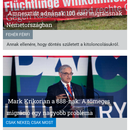
Amnesztiát adnának 100 ezer migránsnak
Németországban
FEHÉR FÉRFI
Annak ellenére, hogy döntés született a kitoloncolásukról.
Mark Krikorian a 888-nak: A tömeges
migráció egy nagyobb probléma
CSAK NEKED, CSAK MOST