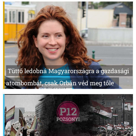
Tüttő ledobná Magyarországra a gazdasági
atombombát, csak Orbán véd meg tőle