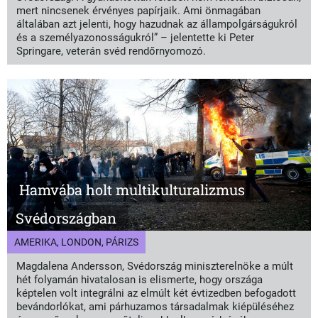
mert nincsenek érvényes papírjaik. Ami önmagában
általában azt jelenti, hogy hazudnak az állampolgárságukról
és a személyazonosságukról” – jelentette ki Peter
Springare, veterán svéd rendőrnyomozó.
Hamvába holt multikulturalizmus
Svédországban
AMERIKA, LONDON, PÁRIZS
Magdalena Andersson, Svédország miniszterelnöke a múlt
hét folyamán hivatalosan is elismerte, hogy országa
képtelen volt integrálni az elmúlt két évtizedben befogadott
bevándorlókat, ami párhuzamos társadalmak kiépüléséhez