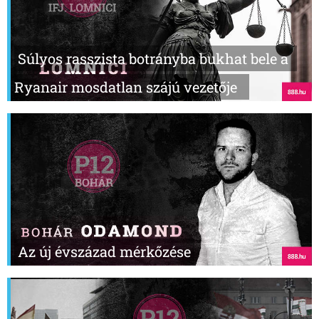
Súlyos rasszista botrányba bukhat bele a
Ryanair mosdatlan szájú vezetője
Az új évszázad mérkőzése