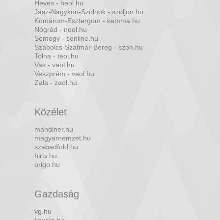
Heves - heol.hu
Jász-Nagykun-Szolnok - szoljon.hu
Komárom-Esztergom - kemma.hu
Nógrád - nool.hu
Somogy - sonline.hu
Szabolcs-Szatmár-Bereg - szon.hu
Tolna - teol.hu
Vas - vaol.hu
Veszprém - veol.hu
Zala - zaol.hu
Közélet
mandiner.hu
magyarnemzet.hu
szabadfold.hu
hirtv.hu
origo.hu
Gazdaság
vg.hu
figyelo.hu