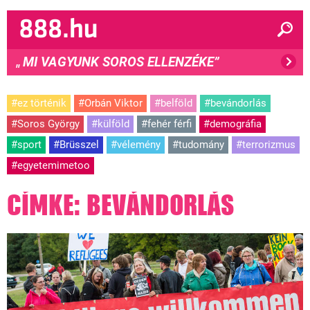
MI VAGYUNK SOROS ELLENZÉKE”
"
#ez történik
#Orbán Viktor
#belföld
#bevándorlás
#Soros György
#külföld
#fehér férfi
#demográfia
#sport
#Brüsszel
#vélemény
#tudomány
#terrorizmus
#egyetemimetoo
CÍMKE: BEVÁNDORLÁS