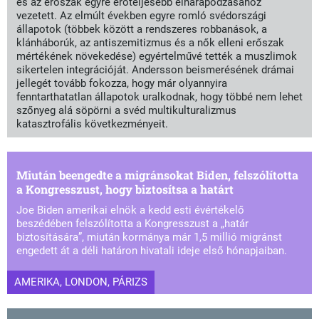
és az erőszak egyre erőteljesebb elharapódzásához
vezetett. Az elmúlt években egyre romló svédországi
állapotok (többek között a rendszeres robbanások, a
klánháborúk, az antiszemitizmus és a nők elleni erőszak
mértékének növekedése) egyértelművé tették a muszlimok
sikertelen integrációját. Andersson beismerésének drámai
jellegét tovább fokozza, hogy már olyannyira
fenntarthatatlan állapotok uralkodnak, hogy többé nem lehet
szőnyeg alá söpörni a svéd multikulturalizmus
katasztrofális következményeit.
Miután beengedte a migránsokat Biden, felszólította
a Kongresszust, hogy biztosítsa a határt
Joe Biden amerikai elnök a kedd esti évértékelő
beszédében felszólította a Kongresszust a „határ
biztosítására”, miután kormánya már 1,5 millió migránst
engedett át a déli határon hivatali ideje első hónapjaiban.
AMERIKA, LONDON, PÁRIZS