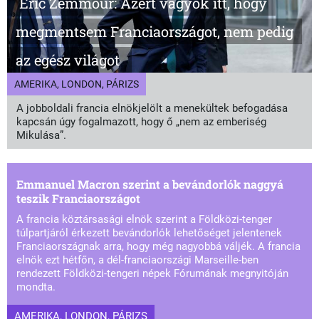
Eric Zemmour: Azért vagyok itt, hogy
megmentsem Franciaországot, nem pedig
az egész világot
AMERIKA, LONDON, PÁRIZS
A jobboldali francia elnökjelölt a menekültek befogadása
kapcsán úgy fogalmazott, hogy ő „nem az emberiség
Mikulása”.
Emmanuel Macron szerint a bevándorlók naggyá
teszik Franciaországot
A francia köztársasági elnök szerint a Földközi-tenger
túlpartjáról érkezett bevándorlók lehetőséget jelentenek
Franciaországnak arra, hogy még nagyobbá váljék. A francia
elnök ezt hétfőn, a dél-franciaországi Marseille-ben
rendezett Földközi-tengeri népek Fórumának megnyitóján
mondta.
AMERIKA, LONDON, PÁRIZS