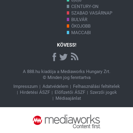
CENTURY-ON
SZABAD VASÁRNAP
BULVÁR
ÖKOJOBB
MACCABI
KÖVESS!
A
888.hu
kiadója a Mediaworks Hungary Zrt.
© Minden jog fenntartva
Impresszum
Adatvédelem
Felhasználási feltételek
Hirdetési ÁSZF
Előfizetői ÁSZF
Szerzői jogok
Médiaajánlat