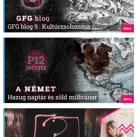
GFG blog 9.: Kultúrzsolozsma
Hazug naptár és zöld műbráner