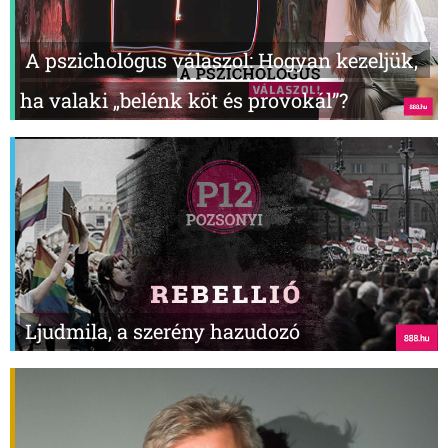
A pszichológus válaszol: Hogyan kezeljük,
ha valaki „belénk köt és provokál”?
Ljudmila, a szerény hazudozó