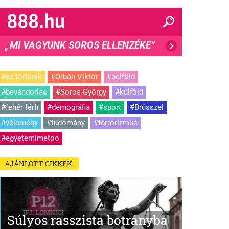
MI VAGYUNK SOROS ELLENZÉKE”
"
#ez történik
#Orbán Viktor
#belföld
#bevándorlás
#Soros György
#külföld
#fehér férfi
#demográfia
#sport
#Brüsszel
#vélemény
#tudomány
#terrorizmus
#egyetemimetoo
AJÁNLOTT CIKKEK
Súlyos rasszista botrányba