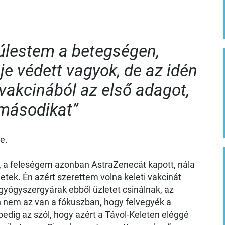
túlestem a betegségen,
e védett vagyok, de az idén
vakcinából az első adagot,
 másodikat”
e.
 a feleségem azonban AstraZenecát kapott, nála
netek. Én azért szerettem volna keleti vakcinát
gyógyszergyárak ebből üzletet csinálnak, az
n nem az van a fókuszban, hogy felvegyék a
 pedig az szól, hogy azért a Távol-Keleten eléggé