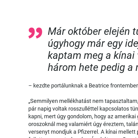
Már október elején 
úgyhogy már egy idej
kaptam meg a kínai 
három hete pedig a
– kezdte portálunknak a Beatrice frontember
„Semmilyen mellékhatást nem tapasztaltam,
pár napig voltak rosszulléttel kapcsolatos tü
kapni, mert úgy gondolom, hogy az amerikai 
oroszoknál meg valamiért úgy éreztem, talá
versenyt mondjuk a Pfizerrel. A kínai mellett