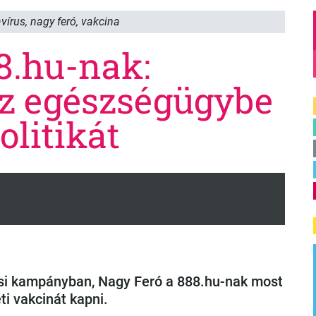
vírus
,
nagy feró
,
vakcina
8.hu-nak:
az egészségügybe
olitikát
ási kampányban, Nagy Feró a 888.hu-nak most
eti vakcinát kapni.