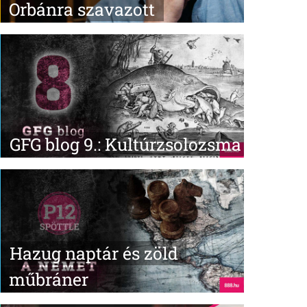
Orbánra szavazott
GFG blog 9.: Kultúrzsolozsma
Hazug naptár és zöld
műbráner