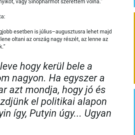
tnyikot, vagy Sinopharmot szerettem volna.”
ta:
gjobb esetben is július–augusztusra lehet majd
llene oltani az ország nagy részét, az lenne az
k.”
eve hogy kerül bele a
lom nagyon. Ha egyszer a
r azt mondja, hogy jó és
zdjünk el politikai alapon
in így, Putyin úgy... Ugyan