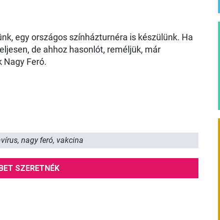
k, egy országos színházturnéra is készülünk. Ha
teljesen, de ahhoz hasonlót, reméljük, már
 Nagy Feró.
vírus
,
nagy feró
,
vakcina
BET SZERETNÉK