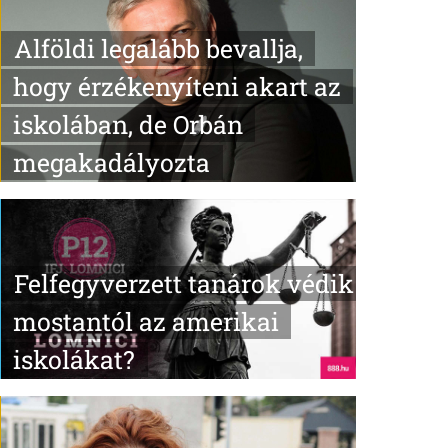
Alföldi legalább bevallja,
hogy érzékenyíteni akart az
iskolában, de Orbán
megakadályozta
Felfegyverzett tanárok védik
mostantól az amerikai
iskolákat?