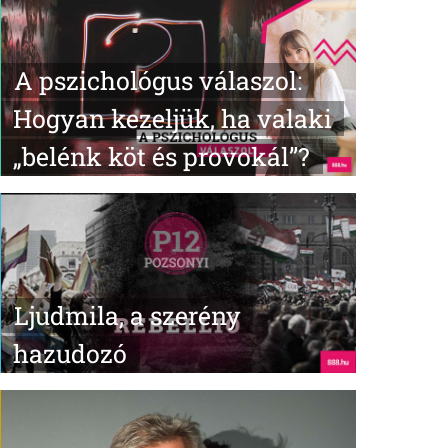
A pszichológus válaszol:
Hogyan kezeljük, ha valaki
„belénk köt és provokál”?
Ljudmila, a szerény
hazudozó