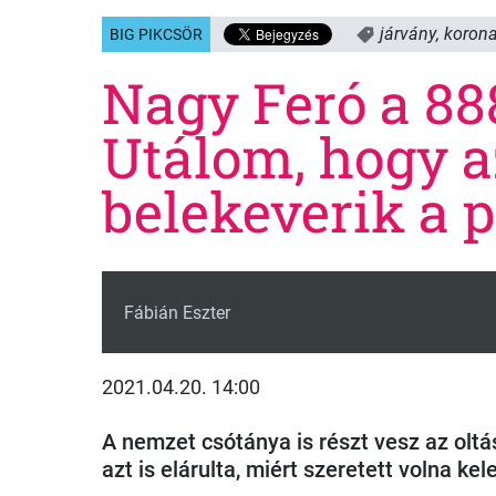
járvány
,
korona
BIG PIKCSÖR
Nagy Feró a 88
Utálom, hogy 
belekeverik a p
Fábián Eszter
2021.04.20. 14:00
A nemzet csótánya is részt vesz az olt
azt is elárulta, miért szeretett volna kel