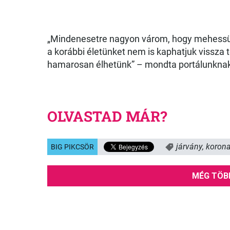
„Mindenesetre nagyon várom, hogy mehessün
a korábbi életünket nem is kaphatjuk vissza 
hamarosan élhetünk” – mondta portálunknak
OLVASTAD MÁR?
járvány
,
korona
BIG PIKCSÖR
MÉG TÖB