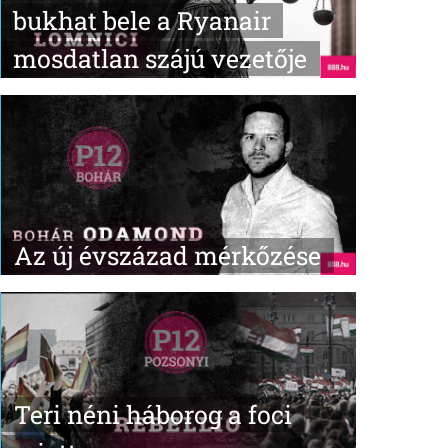
bukhat bele a Ryanair
mosdatlan szájú vezetője
Az új évszázad mérkőzése
Teri néni háborog a foci