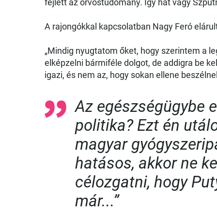
fejlett az orvostudomány. Így hát vagy Szpu
A rajongókkal kapcsolatban Nagy Feró elárul
„Mindig nyugtatom őket, hogy szerintem a le
elképzelni bármiféle dolgot, de addigra be ke
igazi, és nem az, hogy sokan ellene beszélne
Az egészségügybe el
politika? Ezt én utá
magyar gyógyszeripa
hatásos, akkor ne ke
célozgatni, hogy Puty
már...”