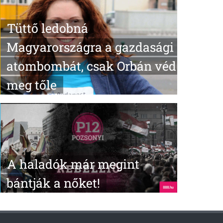
Tüttő ledobná
Magyarországra a gazdasági
atombombát, csak Orbán véd
meg tőle
A haladók már megint
bántják a nőket!