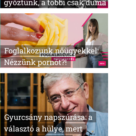
győztünk, a többi csak duma
Foglalkozunk nőügyekkel:
Nézzünk pornót?!
Gyurcsány napszúrása: a
választó a hülye, mert