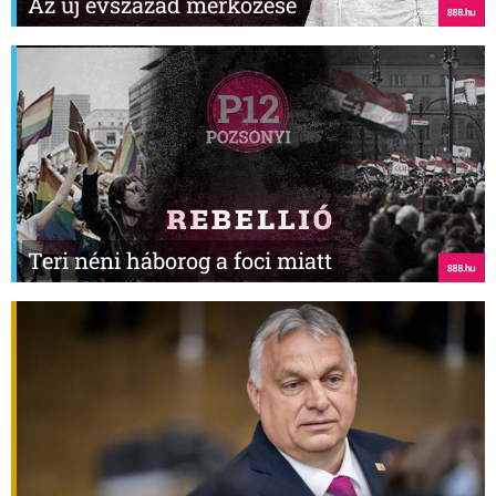
Az új évszázad mérkőzése
Teri néni háborog a foci miatt