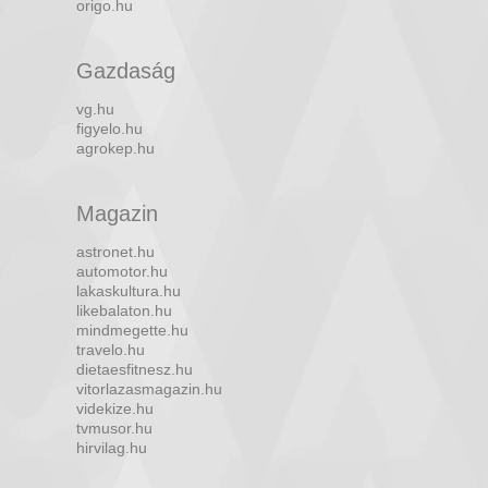
origo.hu
Gazdaság
vg.hu
figyelo.hu
agrokep.hu
Magazin
astronet.hu
automotor.hu
lakaskultura.hu
likebalaton.hu
mindmegette.hu
travelo.hu
dietaesfitnesz.hu
vitorlazasmagazin.hu
videkize.hu
tvmusor.hu
hirvilag.hu