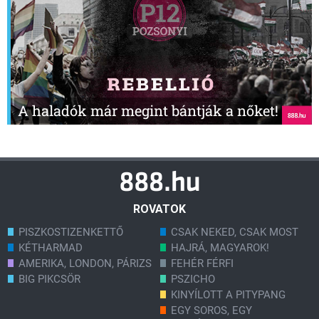
A haladók már megint bántják a nőket!
ROVATOK
PISZKOSTIZENKETTŐ
CSAK NEKED, CSAK MOST
KÉTHARMAD
HAJRÁ, MAGYAROK!
AMERIKA, LONDON, PÁRIZS
FEHÉR FÉRFI
BIG PIKCSÖR
PSZICHO
KINYÍLOTT A PITYPANG
EGY SOROS, EGY