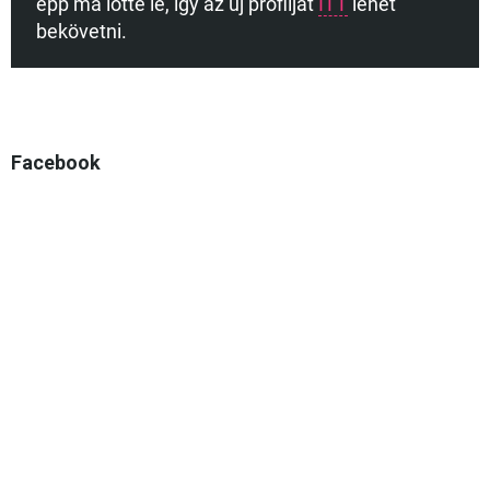
épp ma lőtte le, így az új profilját
ITT
lehet
bekövetni.
Facebook