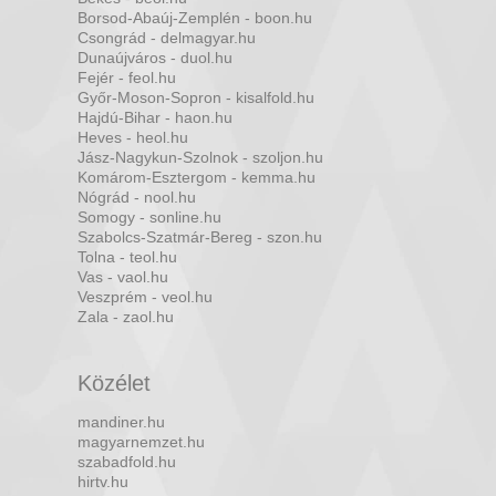
Borsod-Abaúj-Zemplén - boon.hu
Csongrád - delmagyar.hu
Dunaújváros - duol.hu
Fejér - feol.hu
Győr-Moson-Sopron - kisalfold.hu
Hajdú-Bihar - haon.hu
Heves - heol.hu
Jász-Nagykun-Szolnok - szoljon.hu
Komárom-Esztergom - kemma.hu
Nógrád - nool.hu
Somogy - sonline.hu
Szabolcs-Szatmár-Bereg - szon.hu
Tolna - teol.hu
Vas - vaol.hu
Veszprém - veol.hu
Zala - zaol.hu
Közélet
mandiner.hu
magyarnemzet.hu
szabadfold.hu
hirtv.hu