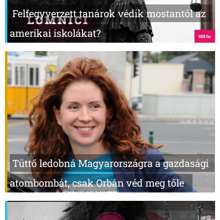
Felfegyverzett tanárok védik mostantól az
amerikai iskolákat?
Tüttő ledobná Magyarországra a gazdasági
atombombát, csak Orbán véd meg tőle