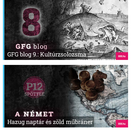
GFG blog 9.: Kultúrzsolozsma
Hazug naptár és zöld műbráner