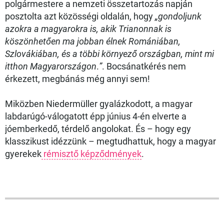
polgármestere a nemzeti összetartozás napján
posztolta azt közösségi oldalán, hogy
„gondoljunk
azokra a magyarokra is, akik Trianonnak is
köszönhetően ma jobban élnek Romániában,
Szlovákiában, és a többi környező országban, mint mi
itthon Magyarországon
.
”
. Bocsánatkérés nem
érkezett, megbánás még annyi sem!
Miközben Niedermüller gyalázkodott, a magyar
labdarúgó-válogatott épp június 4-én elverte a
jóemberkedő, térdelő angolokat. És – hogy egy
klasszikust idézzünk – megtudhattuk, hogy a magyar
gyerekek
rémisztő képződmények
.