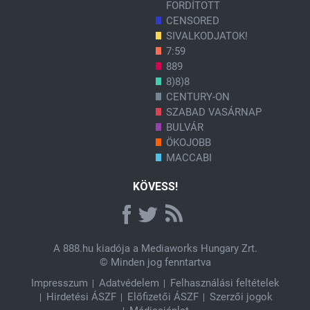
FORDÍTOTT
CENSORED
SIVALKODJATOK!
7:59
889
8)8)8
CENTURY-ON
SZABAD VASÁRNAP
BULVÁR
ÖKOJOBB
MACCABI
KÖVESS!
A
888.hu
kiadója a Mediaworks Hungary Zrt.
© Minden jog fenntartva
Impresszum
Adatvédelem
Felhasználási feltételek
Hirdetési ÁSZF
Előfizetői ÁSZF
Szerzői jogok