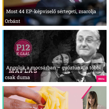
Most 44 EP-képviselő sértegeti, zsarolja
Orbánt
Angolok a mocsárban – győztünk, a többi
csak duma