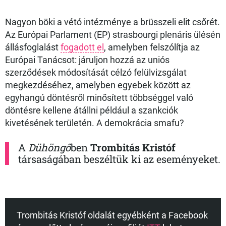
Nagyon böki a vétó intézménye a brüsszeli elit csőrét.
Az Európai Parlament (EP) strasbourgi plenáris ülésén
állásfoglalást
fogadott el
, amelyben felszólítja az
Európai Tanácsot: járuljon hozzá az uniós
szerződések módosítását célzó felülvizsgálat
megkezdéséhez, amelyben egyebek között az
egyhangú döntésről minősített többséggel való
döntésre kellene átállni például a szankciók
kivetésének területén. A demokrácia smafu?
A
Dühöngő
ben
Trombitás Kristóf
társaságában beszéltük ki az eseményeket.
Trombitás Kristóf oldalát egyébként a Facebook