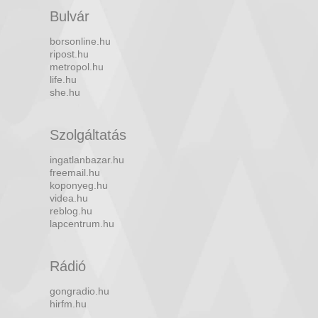
Bulvár
borsonline.hu
ripost.hu
metropol.hu
life.hu
she.hu
Szolgáltatás
ingatlanbazar.hu
freemail.hu
koponyeg.hu
videa.hu
reblog.hu
lapcentrum.hu
Rádió
gongradio.hu
hirfm.hu