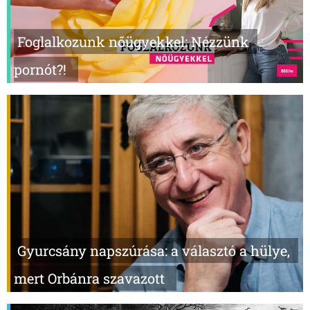
Foglalkozunk nőügyekkel: Nézzünk
pornót?!
Gyurcsány napszúrása: a választó a hülye,
mert Orbánra szavazott