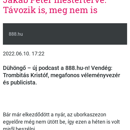
Távozik is, meg nem is
888.hu
2022.06.10. 17:22
Dühöngő – új podcast a 888.hu-n! Vendég:
Trombitás Kristóf, megafonos véleményvezér
és publicista.
Bár már elkezdődött a nyár, az uborkaszezon
egyelőre még nem ütött be, így ezen a héten is volt
miről beszélni.