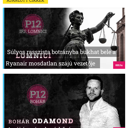
AJÁNLOTT CIKKEK
Súlyos rasszista botrányba bukhat bele a
Ryanair mosdatlan szájú vezetője