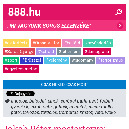
MI VAGYUNK SOROS ELLENZÉKE”
"
#ez történik
#Orbán Viktor
#belföld
#bevándorlás
#Soros György
#külföld
#fehér férfi
#demográfia
#sport
#Brüsszel
#vélemény
#tudomány
#terrorizmus
#egyetemimetoo
CSAK NEKED, CSAK MOST
angolok
,
baloldal
,
elnok
,
európai parlament
,
futball
,
gyerekek
,
jakab péter
,
jobbik
,
németek
,
niedermüller
péter
,
távozás
,
térdelés
,
trombitás kristóf
,
vétó
,
woke
Jakab Péter mesterterve: