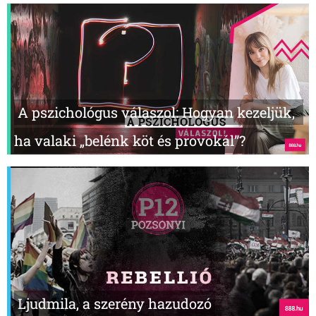
A pszichológus válaszol: Hogyan kezeljük,
ha valaki „belénk köt és provokál”?
Ljudmila, a szerény hazudozó