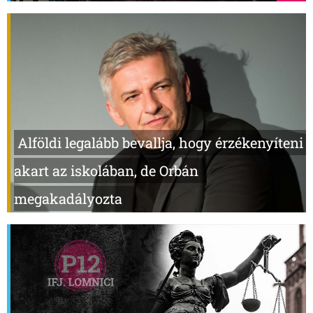
Alföldi legalább bevallja, hogy érzékenyíteni
akart az iskolában, de Orbán
megakadályozta