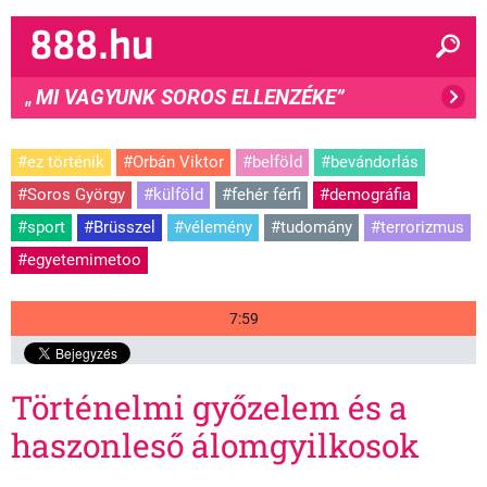
MI VAGYUNK SOROS ELLENZÉKE”
"
#ez történik
#Orbán Viktor
#belföld
#bevándorlás
#Soros György
#külföld
#fehér férfi
#demográfia
#sport
#Brüsszel
#vélemény
#tudomány
#terrorizmus
#egyetemimetoo
7:59
Történelmi győzelem és a
haszonleső álomgyilkosok