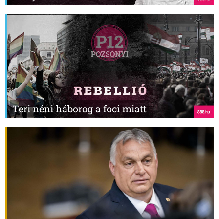
Teri néni háborog a foci miatt