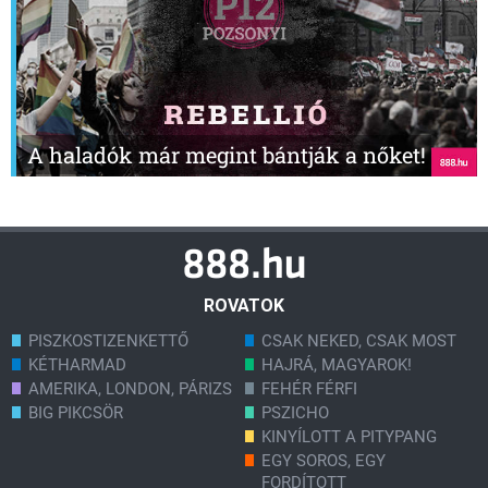
A haladók már megint bántják a nőket!
ROVATOK
PISZKOSTIZENKETTŐ
CSAK NEKED, CSAK MOST
KÉTHARMAD
HAJRÁ, MAGYAROK!
AMERIKA, LONDON, PÁRIZS
FEHÉR FÉRFI
BIG PIKCSÖR
PSZICHO
KINYÍLOTT A PITYPANG
EGY SOROS, EGY
FORDÍTOTT