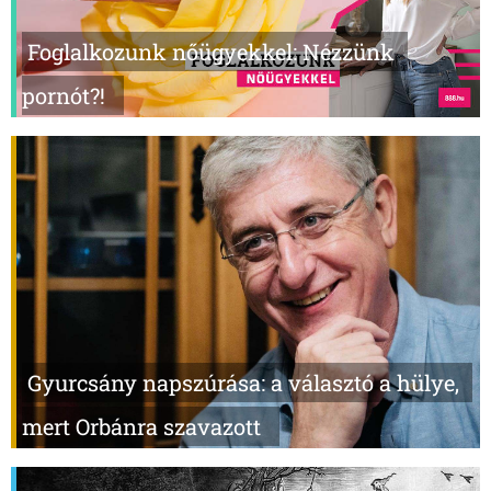
Foglalkozunk nőügyekkel: Nézzünk
pornót?!
Gyurcsány napszúrása: a választó a hülye,
mert Orbánra szavazott