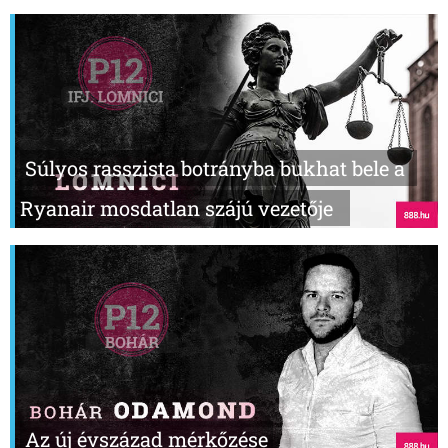
Súlyos rasszista botrányba bukhat bele a
Ryanair mosdatlan szájú vezetője
Az új évszázad mérkőzése