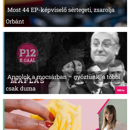
Most 44 EP-képviselő sértegeti, zsarolja
Orbánt
Angolok a mocsárban – győztünk, a többi
csak duma