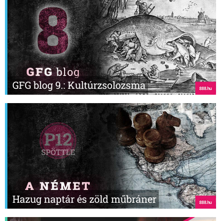
GFG blog 9.: Kultúrzsolozsma
Hazug naptár és zöld műbráner