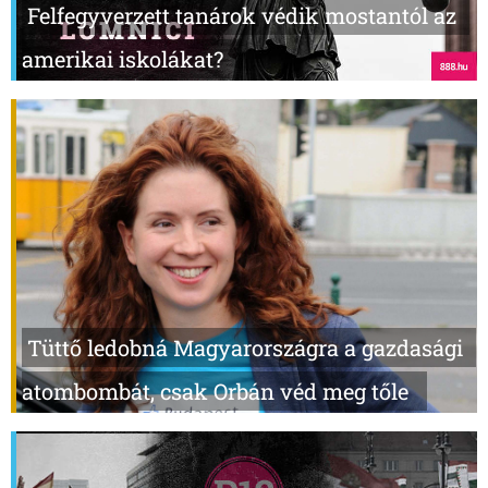
Felfegyverzett tanárok védik mostantól az
amerikai iskolákat?
Tüttő ledobná Magyarországra a gazdasági
atombombát, csak Orbán véd meg tőle