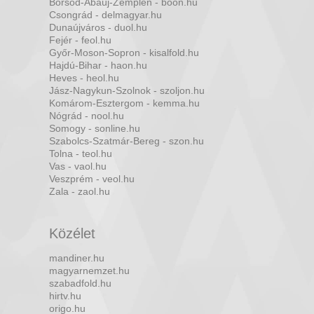
Borsod-Abaúj-Zemplén - boon.hu
Csongrád - delmagyar.hu
Dunaújváros - duol.hu
Fejér - feol.hu
Győr-Moson-Sopron - kisalfold.hu
Hajdú-Bihar - haon.hu
Heves - heol.hu
Jász-Nagykun-Szolnok - szoljon.hu
Komárom-Esztergom - kemma.hu
Nógrád - nool.hu
Somogy - sonline.hu
Szabolcs-Szatmár-Bereg - szon.hu
Tolna - teol.hu
Vas - vaol.hu
Veszprém - veol.hu
Zala - zaol.hu
Közélet
mandiner.hu
magyarnemzet.hu
szabadfold.hu
hirtv.hu
origo.hu