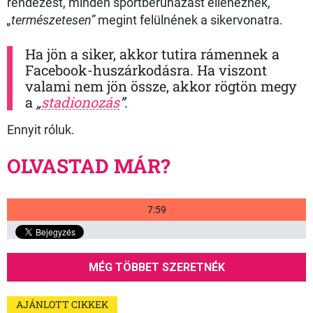
rendezést, minden sportberuházást elleneznek,
„természetesen”
megint felülnének a sikervonatra.
Ha jön a siker, akkor tutira rámennek a
Facebook-huszárkodásra. Ha viszont
valami nem jön össze, akkor rögtön megy
a
„
stadionozás
”
.
Ennyit róluk.
OLVASTAD MÁR?
7:59
MÉG TÖBBET SZERETNÉK
AJÁNLOTT CIKKEK