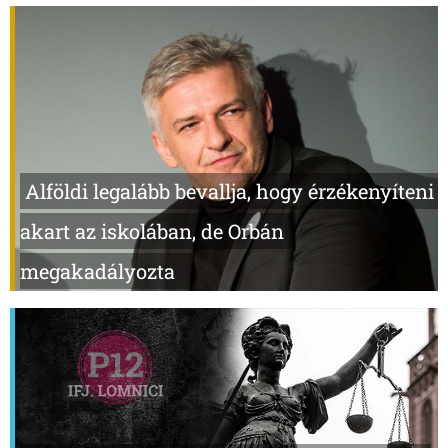
Alföldi legalább bevallja, hogy érzékenyíteni
akart az iskolában, de Orbán
megakadályozta