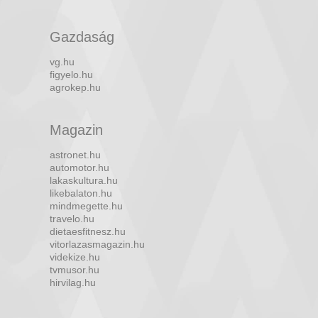
Gazdaság
vg.hu
figyelo.hu
agrokep.hu
Magazin
astronet.hu
automotor.hu
lakaskultura.hu
likebalaton.hu
mindmegette.hu
travelo.hu
dietaesfitnesz.hu
vitorlazasmagazin.hu
videkize.hu
tvmusor.hu
hirvilag.hu