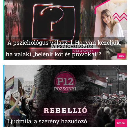
A pszichológus válaszol: Hogyan kezeljük,
ha valaki „belénk köt és provokál”?
Ljudmila, a szerény hazudozó