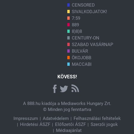
CENSORED
SIVALKODJATOK!
7:59
889
8)8)8
CENTURY-ON
SZABAD VASÁRNAP
BULVÁR
ÖKOJOBB
MACCABI
KÖVESS!
A
888.hu
kiadója a Mediaworks Hungary Zrt.
© Minden jog fenntartva
Impresszum
Adatvédelem
Felhasználási feltételek
Hirdetési ÁSZF
Előfizetői ÁSZF
Szerzői jogok
Médiaajánlat