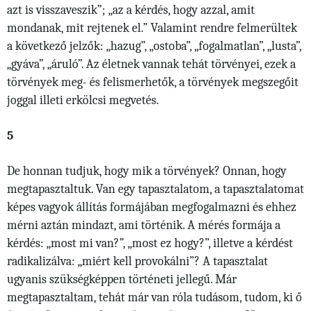
azt is visszaveszik”; „az a kérdés, hogy azzal, amit
mondanak, mit rejtenek el.” Valamint rendre felmerültek
a következő jelzők: „hazug”, „ostoba”, „fogalmatlan”, „lusta”,
„gyáva”, „áruló”. Az életnek vannak tehát törvényei, ezek a
törvények meg- és felismerhetők, a törvények megszegőit
joggal illeti erkölcsi megvetés.
5
De honnan tudjuk, hogy mik a törvények? Onnan, hogy
megtapasztaltuk. Van egy tapasztalatom, a tapasztalatomat
képes vagyok állítás formájában megfogalmazni és ehhez
mérni aztán mindazt, ami történik. A mérés formája a
kérdés: „most mi van?”, „most ez hogy?”, illetve a kérdést
radikalizálva: „miért kell provokálni”? A tapasztalat
ugyanis szükségképpen történeti jellegű. Már
megtapasztaltam, tehát már van róla tudásom, tudom, ki ő