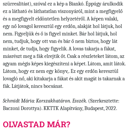
szürrealitást), szóval ez a kép a Biankó. Éppúgy árulkodik
ez a látható és láthatatlan viszonyáról, mint a megfigyelő
és a megfigyelt eldöntetlen helyzetéről. A képen valaki,
egy nő lovagol keresztül egy erdőn, alakját hol látjuk, hol
nem. Figyeljük és ő is figyel minket. Bár hol látjuk, hol
nem, tudjuk, hogy ott van és bár ő nem biztos, hogy lát
minket, de tudja, hogy figyelik. A lovas takarja a fákat,
másrészt meg a fák elrejtik őt. Csak a részleteket látom, az
agyam mégis képes kiegészíteni a képet. Látom, amit látok.
Látom, hogy ez nem egy könyv,. Ez egy erdőn keresztül
lovagló nő, aki kitakarja a fákat és akit magát is takarnak a
fák. Látjátok, nincs bocsánat.
Schmidt Mária: Korszakhatáron. Esszék.
(Szerkesztette:
Baczoni Dorottya). KKTTK Alapítvány, Budapest, 2022.
OLVASTAD MÁR?