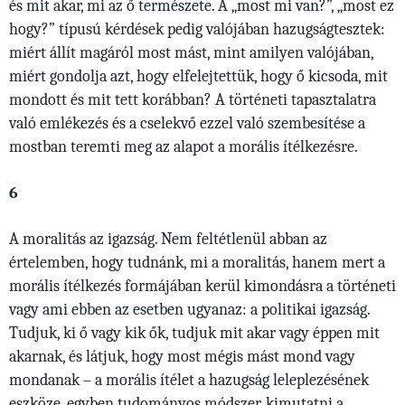
és mit akar, mi az ő természete. A „most mi van?”, „most ez
hogy?” típusú kérdések pedig valójában hazugságtesztek:
miért állít magáról most mást, mint amilyen valójában,
miért gondolja azt, hogy elfelejtettük, hogy ő kicsoda, mit
mondott és mit tett korábban? A történeti tapasztalatra
való emlékezés és a cselekvő ezzel való szembesítése a
mostban teremti meg az alapot a morális ítélkezésre.
6
A moralitás az igazság. Nem feltétlenül abban az
értelemben, hogy tudnánk, mi a moralitás, hanem mert a
morális ítélkezés formájában kerül kimondásra a történeti
vagy ami ebben az esetben ugyanaz: a politikai igazság.
Tudjuk, ki ő vagy kik ők, tudjuk mit akar vagy éppen mit
akarnak, és látjuk, hogy most mégis mást mond vagy
mondanak – a morális ítélet a hazugság leleplezésének
eszköze, egyben tudományos módszer, kimutatni a