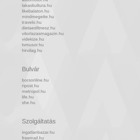
lakaskultura.hu
likebalaton.hu
mindmegette.hu
travelo.hu
dietaesfitnesz.hu
vitorlazasmagazin.hu
videkize.hu
tvmusor.hu
hirvilag.hu
Bulvár
borsonline.hu
ripost.hu
metropol.hu
life.hu
she.hu
Szolgáltatás
ingatlanbazar.hu
freemail.hu