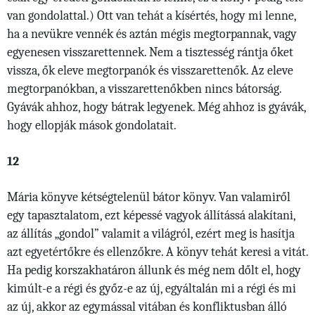
van gondolattal.) Ott van tehát a kísértés, hogy mi lenne,
ha a nevükre vennék és aztán mégis megtorpannak, vagy
egyenesen visszarettennek. Nem a tisztesség rántja őket
vissza, ők eleve megtorpanók és visszarettenők. Az eleve
megtorpanókban, a visszarettenőkben nincs bátorság.
Gyávák ahhoz, hogy bátrak legyenek. Még ahhoz is gyávák,
hogy ellopják mások gondolatait.
12
Mária könyve kétségtelenül bátor könyv. Van valamiről
egy tapasztalatom, ezt képessé vagyok állítássá alakítani,
az állítás „gondol” valamit a világról, ezért meg is hasítja
azt egyetértőkre és ellenzőkre. A könyv tehát keresi a vitát.
Ha pedig korszakhatáron állunk és még nem dőlt el, hogy
kimúlt-e a régi és győz-e az új, egyáltalán mi a régi és mi
az új, akkor az egymással vitában és konfliktusban álló