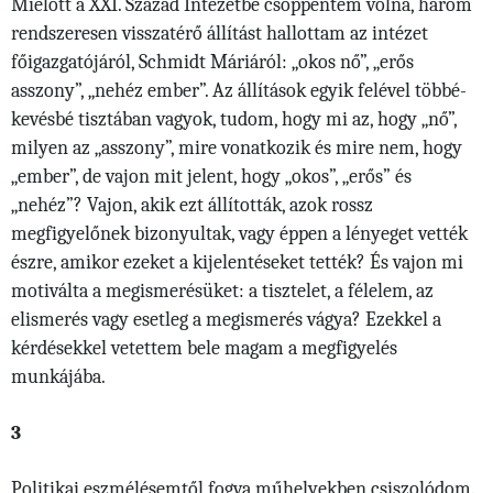
Mielőtt a XXI. Század Intézetbe csöppentem volna, három
rendszeresen visszatérő állítást hallottam az intézet
főigazgatójáról, Schmidt Máriáról: „okos nő”, „erős
asszony”, „nehéz ember”. Az állítások egyik felével többé-
kevésbé tisztában vagyok, tudom, hogy mi az, hogy „nő”,
milyen az „asszony”, mire vonatkozik és mire nem, hogy
„ember”, de vajon mit jelent, hogy „okos”, „erős” és
„nehéz”? Vajon, akik ezt állították, azok rossz
megfigyelőnek bizonyultak, vagy éppen a lényeget vették
észre, amikor ezeket a kijelentéseket tették? És vajon mi
motiválta a megismerésüket: a tisztelet, a félelem, az
elismerés vagy esetleg a megismerés vágya? Ezekkel a
kérdésekkel vetettem bele magam a megfigyelés
munkájába.
3
Politikai eszmélésemtől fogva műhelyekben csiszolódom.