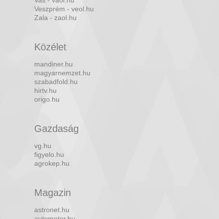
Vas - vaol.hu
Veszprém - veol.hu
Zala - zaol.hu
Közélet
mandiner.hu
magyarnemzet.hu
szabadfold.hu
hirtv.hu
origo.hu
Gazdaság
vg.hu
figyelo.hu
agrokep.hu
Magazin
astronet.hu
automotor.hu