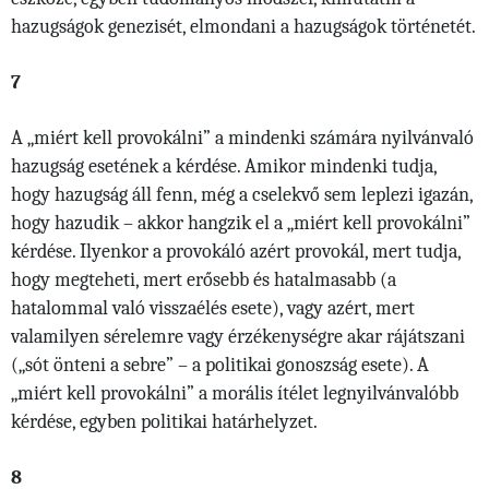
hazugságok genezisét, elmondani a hazugságok történetét.
7
A „miért kell provokálni” a mindenki számára nyilvánvaló
hazugság esetének a kérdése. Amikor mindenki tudja,
hogy hazugság áll fenn, még a cselekvő sem leplezi igazán,
hogy hazudik – akkor hangzik el a „miért kell provokálni”
kérdése. Ilyenkor a provokáló azért provokál, mert tudja,
hogy megteheti, mert erősebb és hatalmasabb (a
hatalommal való visszaélés esete), vagy azért, mert
valamilyen sérelemre vagy érzékenységre akar rájátszani
(„sót önteni a sebre” – a politikai gonoszság esete). A
„miért kell provokálni” a morális ítélet legnyilvánvalóbb
kérdése, egyben politikai határhelyzet.
8