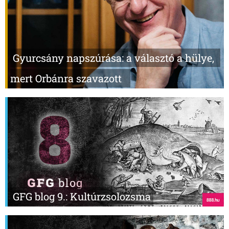
Gyurcsány napszúrása: a választó a hülye,
mert Orbánra szavazott
GFG blog 9.: Kultúrzsolozsma