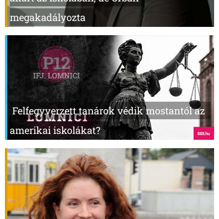
megakadályozta
Felfegyverzett tanárok védik mostantól az
amerikai iskolákat?