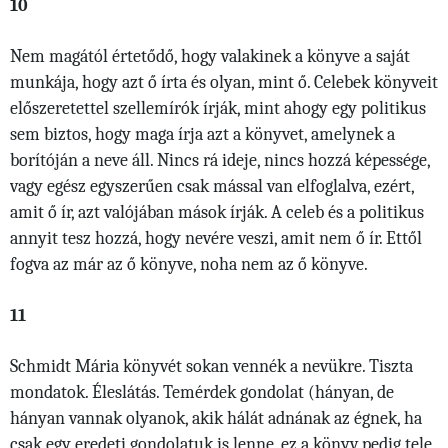
10
Nem magától értetődő, hogy valakinek a könyve a saját
munkája, hogy azt ő írta és olyan, mint ő. Celebek könyveit
előszeretettel szellemírók írják, mint ahogy egy politikus
sem biztos, hogy maga írja azt a könyvet, amelynek a
borítóján a neve áll. Nincs rá ideje, nincs hozzá képessége,
vagy egész egyszerűen csak mással van elfoglalva, ezért,
amit ő ír, azt valójában mások írják. A celeb és a politikus
annyit tesz hozzá, hogy nevére veszi, amit nem ő ír. Ettől
fogva az már az ő könyve, noha nem az ő könyve.
11
Schmidt Mária könyvét sokan vennék a nevükre. Tiszta
mondatok. Éleslátás. Temérdek gondolat (hányan, de
hányan vannak olyanok, akik hálát adnának az égnek, ha
csak egy eredeti gondolatuk is lenne, ez a könyv pedig tele