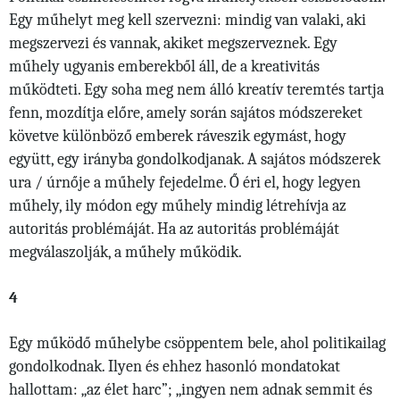
Egy műhelyt meg kell szervezni: mindig van valaki, aki
megszervezi és vannak, akiket megszerveznek. Egy
műhely ugyanis emberekből áll, de a kreativitás
működteti. Egy soha meg nem álló kreatív teremtés tartja
fenn, mozdítja előre, amely során sajá
tos m
ódszereket
követve különböző emberek ráveszik egymást, hogy
együtt, egy irányba gondolkodjanak. A sajátos módszerek
ura / úrnője a műhely fejedelme. Ő éri el, hogy legyen
műhely, ily módon egy műhely mindig létrehívja az
autoritás problémáját. Ha az autoritás problémáját
megválaszolják, a műhely működik.
4
Egy működő műhelybe csöppentem bele, ahol politikailag
gondolkodnak. Ilyen és ehhez hasonló mondatokat
hallottam: „az élet harc”; „ingyen nem adnak semmit és