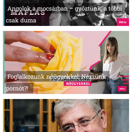
Angolok a mocsárban – győztünk, a többi
csak duma
Foglalkozunk nőügyekkel: Nézzünk
pornót?!