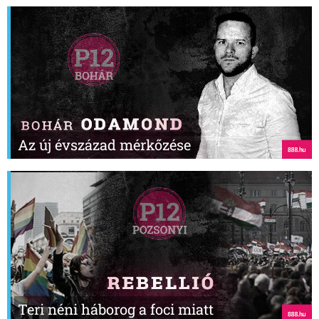
Az új évszázad mérkőzése
Teri néni háborog a foci miatt