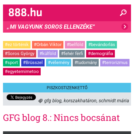
MI VAGYUNK SOROS ELLENZÉKE”
"
#ez történik
#Orbán Viktor
#belföld
#bevándorlás
#Soros György
#külföld
#fehér férfi
#demográfia
#sport
#Brüsszel
#vélemény
#tudomány
#terrorizmus
#egyetemimetoo
PISZKOSTIZENKETTŐ
gfg blog
,
korszakhatáron
,
schmidt mária
GFG blog 8.: Nincs bocsánat