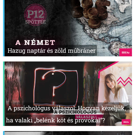
Hazug naptár és zöld műbráner
A pszichológus válaszol: Hogyan kezeljük,
ha valaki „belénk köt és provokál”?