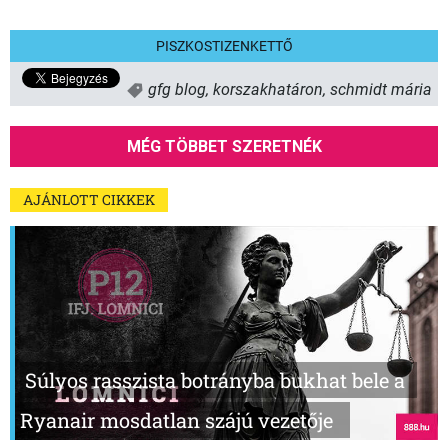
PISZKOSTIZENKETTŐ
gfg blog
,
korszakhatáron
,
schmidt mária
MÉG TÖBBET SZERETNÉK
AJÁNLOTT CIKKEK
Súlyos rasszista botrányba bukhat bele a
Ryanair mosdatlan szájú vezetője