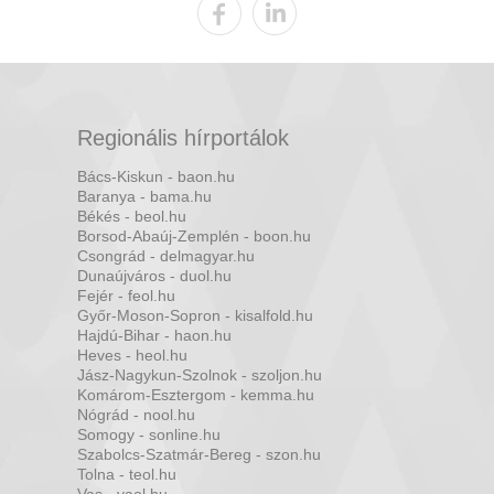
Regionális hírportálok
Bács-Kiskun - baon.hu
Baranya - bama.hu
Békés - beol.hu
Borsod-Abaúj-Zemplén - boon.hu
Csongrád - delmagyar.hu
Dunaújváros - duol.hu
Fejér - feol.hu
Győr-Moson-Sopron - kisalfold.hu
Hajdú-Bihar - haon.hu
Heves - heol.hu
Jász-Nagykun-Szolnok - szoljon.hu
Komárom-Esztergom - kemma.hu
Nógrád - nool.hu
Somogy - sonline.hu
Szabolcs-Szatmár-Bereg - szon.hu
Tolna - teol.hu