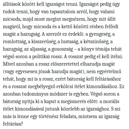
állítások között kell igazságot tenni. Igazságot pedig úgy
tudok tenni, hogy van tapasztalom arról, hogy valami
micsoda, majd most megint megnézem, hogy mit állít
magáról, hogy micsoda és a kettő közötti résben felfedi
magát a hazugság. A szerzőt ez érdekli: a gyengeség, a
romlottság, a kisszerűség, a lustaság, a kétszínűség, a
hazugság, az aljasság, a gonoszság – a könyv témája tehát
végső soron a politikai rossz. A rosszat pedig el kell ítélni.
Mivel azonban a rossz előszeretettel elhazudja magát
(vagy egyenesen jónak hazudja magát), nem egyértelmű
tehát, hogy mi is a rossz, ezért bátorság kell feltárásához
és a rosszat megbélyegző erkölcsi ítélet kimondásához. Ez
azonban tudományos módszer is egyben. Végső soron a
bátorság nyitja ki a kaput a megismerés előtt: a morális
ítélet kimondásával jutunk közelebb az igazsághoz. S mi
más is lenne egy történész feladata, mintsem az igazság
feltárása?