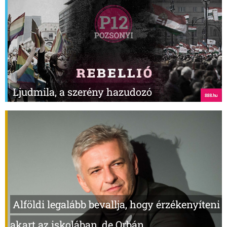
Ljudmila, a szerény hazudozó
Alföldi legalább bevallja, hogy érzékenyíteni
akart az iskolában, de Orbán