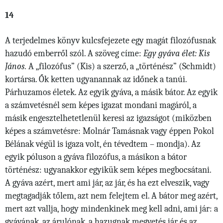
14
A terjedelmes könyv kulcsfejezete egy magát filozófusnak
hazudó emberről szól. A szöveg címe:
E
gy gyáva élet: Kis
János.
A „filozófus” (Kis) a szerző, a „történész” (Schmidt)
kortársa. Ők ketten ugyanannak az időnek a tanúi.
Párhuzamos életek. Az egyik gyáva, a másik bátor. Az egyik
a számvetésnél sem képes igazat mondani magáról, a
másik engesztelhetetlenül keresi az igazságot (miközben
képes a számvetésre: Molnár Tamásnak vagy éppen Pokol
Bélának végül is igaza volt, én tévedtem – mondja). Az
egyik póluson a gyáva filozófus, a másikon a bátor
történész: ugyanakkor egyikük sem képes megbocsátani.
A gyáva azért, mert ami jár, az jár, és ha ezt elveszik, vagy
megtagadják tőlem, azt nem felejtem el. A bátor meg azért,
mert azt vallja, hogy mindenkinek meg kell adni, ami jár: a
gyávának, az árulónak, a hazugnak megvetés jár és az,