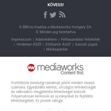
KÖVESS!
A
888.hu
kiadója a Mediaworks Hungary Zrt.
© Minden jog fenntartva
Impresszum
Adatvédelem
Felhasználási feltételek
Hirdetési ÁSZF
Előfizetői ÁSZF
Szerzői jogok
Médiaajánlat
Portfóliónk minőségi tartalmat jelent minden olvasó
számára. Egyedülálló elérést, országos lefedettséget
és változatos megjelenési lehetőséget biztosít.
Folyamatosan keressük az új irányokat és fejlődési
lehetőségeket. Ez jövőnk záloga.