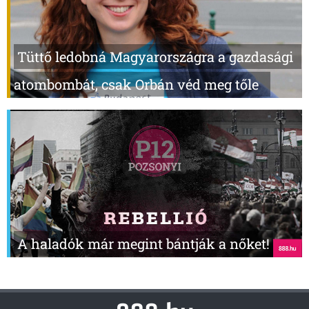
Tüttő ledobná Magyarországra a gazdasági
atombombát, csak Orbán véd meg tőle
A haladók már megint bántják a nőket!