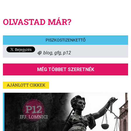
OLVASTAD MÁR?
PISZKOSTIZENKETTŐ
blog
,
gfg
,
p12
MÉG TÖBBET SZERETNÉK
AJÁNLOTT CIKKEK