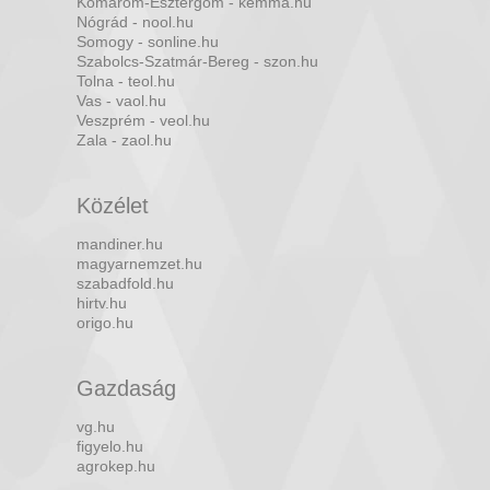
Komárom-Esztergom - kemma.hu
Nógrád - nool.hu
Somogy - sonline.hu
Szabolcs-Szatmár-Bereg - szon.hu
Tolna - teol.hu
Vas - vaol.hu
Veszprém - veol.hu
Zala - zaol.hu
Közélet
mandiner.hu
magyarnemzet.hu
szabadfold.hu
hirtv.hu
origo.hu
Gazdaság
vg.hu
figyelo.hu
agrokep.hu