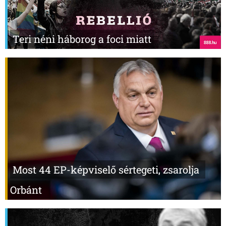
Teri néni háborog a foci miatt
Most 44 EP-képviselő sértegeti, zsarolja
Orbánt