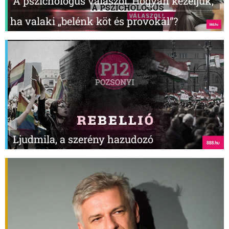
A pszichológus válaszol: Hogyan kezeljük,
ha valaki „belénk köt és provokál”?
Ljudmila, a szerény hazudozó