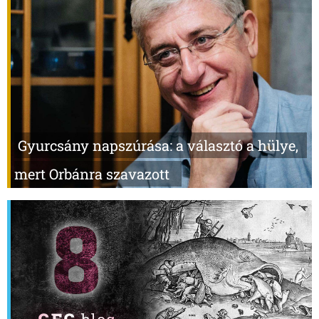
Gyurcsány napszúrása: a választó a hülye,
mert Orbánra szavazott