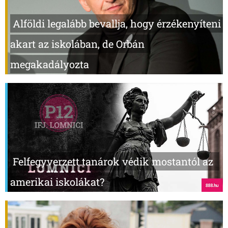
Alföldi legalább bevallja, hogy érzékenyíteni
akart az iskolában, de Orbán
megakadályozta
Felfegyverzett tanárok védik mostantól az
amerikai iskolákat?