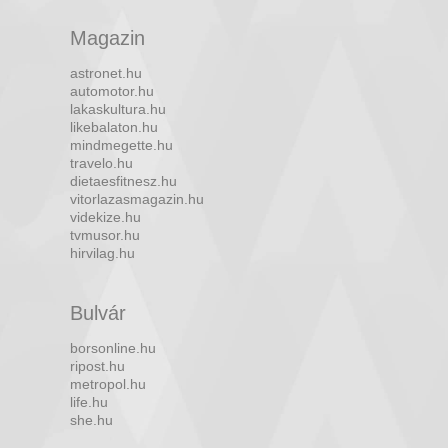
Magazin
astronet.hu
automotor.hu
lakaskultura.hu
likebalaton.hu
mindmegette.hu
travelo.hu
dietaesfitnesz.hu
vitorlazasmagazin.hu
videkize.hu
tvmusor.hu
hirvilag.hu
Bulvár
borsonline.hu
ripost.hu
metropol.hu
life.hu
she.hu