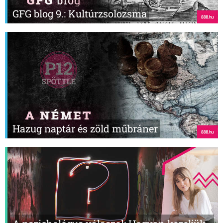
GFG blog 9.: Kultúrzsolozsma
Hazug naptár és zöld műbráner