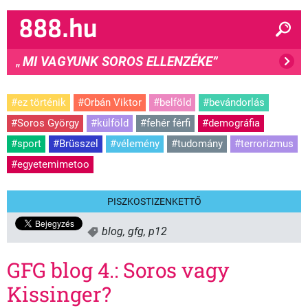
MI VAGYUNK SOROS ELLENZÉKE”
"
#ez történik
#Orbán Viktor
#belföld
#bevándorlás
#Soros György
#külföld
#fehér férfi
#demográfia
#sport
#Brüsszel
#vélemény
#tudomány
#terrorizmus
#egyetemimetoo
PISZKOSTIZENKETTŐ
blog
,
gfg
,
p12
GFG blog 4.: Soros vagy
Kissinger?