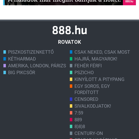
ROVATOK
PISZKOSTIZENKETTŐ
CSAK NEKED, CSAK MOST
KÉTHARMAD
HAJRÁ, MAGYAROK!
AMERIKA, LONDON, PÁRIZS
FEHÉR FÉRFI
BIG PIKCSÖR
PSZICHO
KINYÍLOTT A PITYPANG
EGY SOROS, EGY
FORDÍTOTT
CENSORED
SIVALKODJATOK!
7:59
889
8)8)8
CENTURY-ON