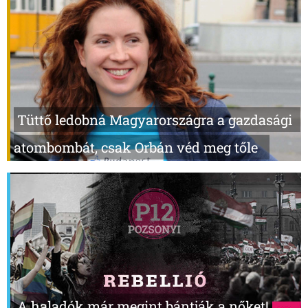
Tüttő ledobná Magyarországra a gazdasági
atombombát, csak Orbán véd meg tőle
A haladók már megint bántják a nőket!