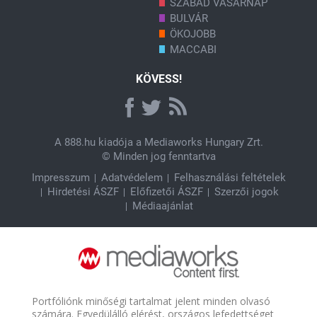
SZABAD VASÁRNAP
BULVÁR
ÖKOJOBB
MACCABI
KÖVESS!
A
888.hu
kiadója a Mediaworks Hungary Zrt.
© Minden jog fenntartva
Impresszum
Adatvédelem
Felhasználási feltételek
Hirdetési ÁSZF
Előfizetői ÁSZF
Szerzői jogok
Médiaajánlat
Portfóliónk minőségi tartalmat jelent minden olvasó
számára. Egyedülálló elérést, országos lefedettséget