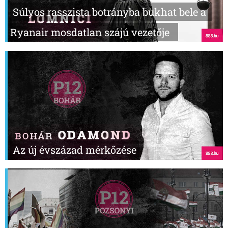
Súlyos rasszista botrányba bukhat bele a
Ryanair mosdatlan szájú vezetője
Az új évszázad mérkőzése