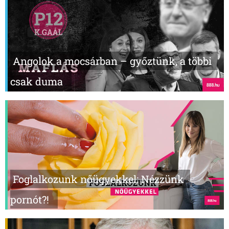
Angolok a mocsárban – győztünk, a többi
csak duma
Foglalkozunk nőügyekkel: Nézzünk
pornót?!