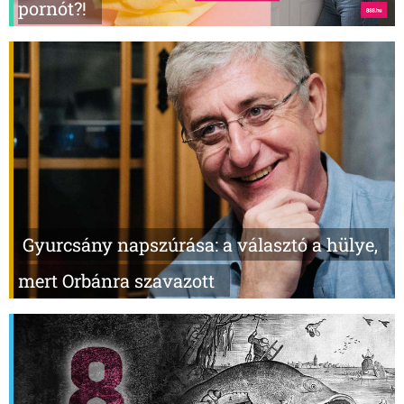
pornót?!
Gyurcsány napszúrása: a választó a hülye,
mert Orbánra szavazott