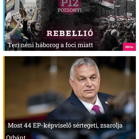
Teri néni háborog a foci miatt
Most 44 EP-képviselő sértegeti, zsarolja
Orbánt