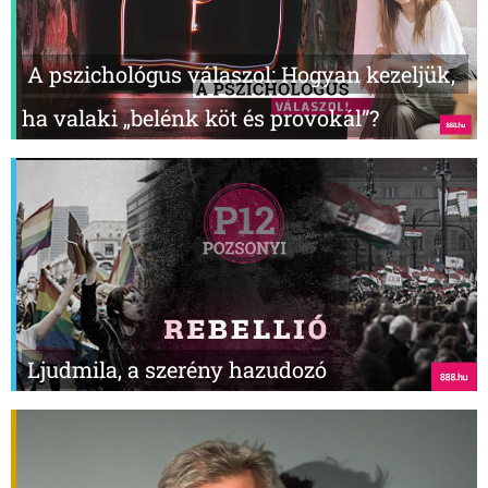
A pszichológus válaszol: Hogyan kezeljük,
ha valaki „belénk köt és provokál”?
Ljudmila, a szerény hazudozó