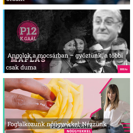
Angolok a mocsárban – győztünk, a többi
csak duma
Foglalkozunk nőügyekkel: Nézzünk