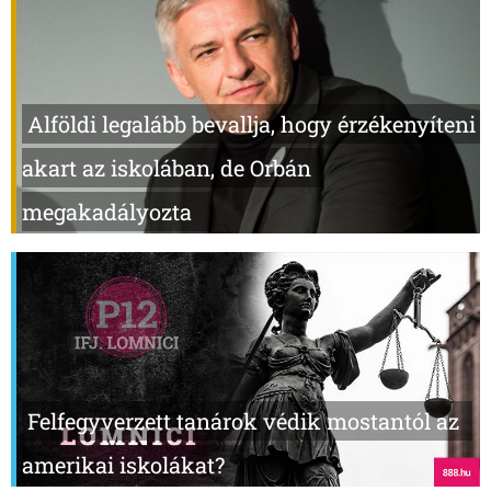
Alföldi legalább bevallja, hogy érzékenyíteni
akart az iskolában, de Orbán
megakadályozta
Felfegyverzett tanárok védik mostantól az
amerikai iskolákat?