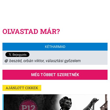
OLVASTAD MÁR?
KÉTHARMAD
beszéd
,
orbán viktor
,
választási gyõzelem
MÉG TÖBBET SZERETNÉK
AJÁNLOTT CIKKEK