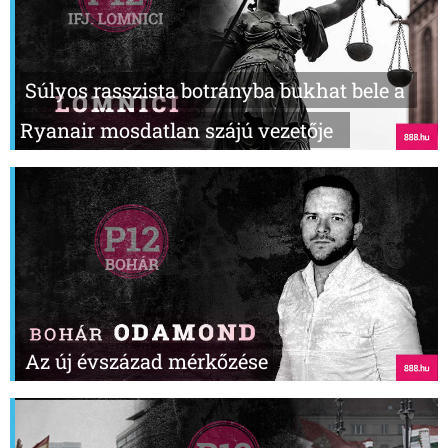
Súlyos rasszista botrányba bukhat bele a
Ryanair mosdatlan szájú vezetője
Az új évszázad mérkőzése