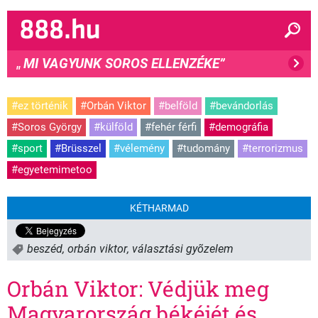
MI VAGYUNK SOROS ELLENZÉKE”
"
#ez történik
#Orbán Viktor
#belföld
#bevándorlás
#Soros György
#külföld
#fehér férfi
#demográfia
#sport
#Brüsszel
#vélemény
#tudomány
#terrorizmus
#egyetemimetoo
KÉTHARMAD
beszéd
,
orbán viktor
,
választási gyõzelem
Orbán Viktor: Védjük meg
Magyarország békéjét és