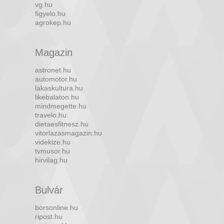
vg.hu
figyelo.hu
agrokep.hu
Magazin
astronet.hu
automotor.hu
lakaskultura.hu
likebalaton.hu
mindmegette.hu
travelo.hu
dietaesfitnesz.hu
vitorlazasmagazin.hu
videkize.hu
tvmusor.hu
hirvilag.hu
Bulvár
borsonline.hu
ripost.hu