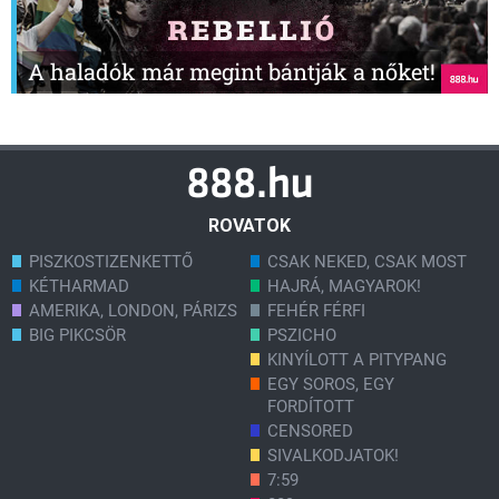
A haladók már megint bántják a nőket!
ROVATOK
PISZKOSTIZENKETTŐ
CSAK NEKED, CSAK MOST
KÉTHARMAD
HAJRÁ, MAGYAROK!
AMERIKA, LONDON, PÁRIZS
FEHÉR FÉRFI
BIG PIKCSÖR
PSZICHO
KINYÍLOTT A PITYPANG
EGY SOROS, EGY
FORDÍTOTT
CENSORED
SIVALKODJATOK!
7:59