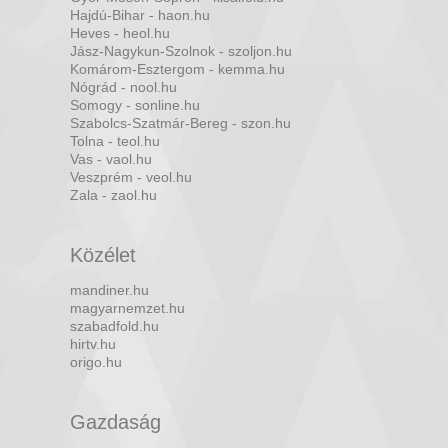
Hajdú-Bihar - haon.hu
Heves - heol.hu
Jász-Nagykun-Szolnok - szoljon.hu
Komárom-Esztergom - kemma.hu
Nógrád - nool.hu
Somogy - sonline.hu
Szabolcs-Szatmár-Bereg - szon.hu
Tolna - teol.hu
Vas - vaol.hu
Veszprém - veol.hu
Zala - zaol.hu
Közélet
mandiner.hu
magyarnemzet.hu
szabadfold.hu
hirtv.hu
origo.hu
Gazdaság