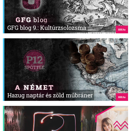
GFG blog 9.: Kultúrzsolozsma
Hazug naptár és zöld műbráner