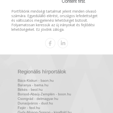
Portfóliónk minőségi tartalmat jelent minden olvasó
számára. Egyedülálló elérést, országos lefedettséget
és változatos megjelenési lehetőséget biztosít.
Folyamatosan keressük az új irányokat és fejlődési
lehetőségeket. Ez jövőnk záloga.
Regionális hírportálok
Bács-Kiskun - baon.hu
Baranya - bama.hu
Békés - beol.hu
Borsod-Abaúj-Zemplén - boon.hu
Csongrád - delmagyar.hu
Dunaújváros - duol.hu
Fejér - feol.hu
Győr-Moson-Sopron - kisalfold.hu