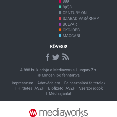
889
8)8)8
CENTURY-ON
SZABAD VASÁRNAP
BULVÁR
ÖKOJOBB
MACCABI
KÖVESS!
A
888.hu
kiadója a Mediaworks Hungary Zrt.
© Minden jog fenntartva
Impresszum
Adatvédelem
Felhasználási feltételek
Hirdetési ÁSZF
Előfizetői ÁSZF
Szerzői jogok
Médiaajánlat