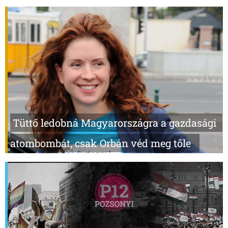
Tüttő ledobná Magyarországra a gazdasági
atombombát, csak Orbán véd meg tőle