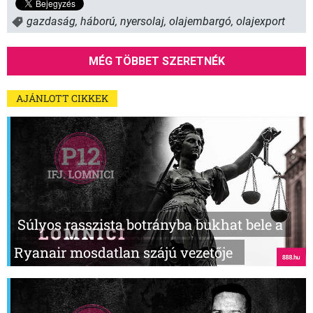
gazdaság
,
háború
,
nyersolaj
,
olajembargó
,
olajexport
MÉG TÖBBET SZERETNÉK
AJÁNLOTT CIKKEK
Súlyos rasszista botrányba bukhat bele a
Ryanair mosdatlan szájú vezetője