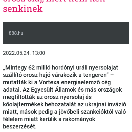
senkinek
888.hu
2022.05.24. 13:00
„Mintegy 62 millió hordónyi uráli nyersolajat
szállító orosz hajó várakozik a tengeren” –
mutatták ki a Vortexa energiaelemző cég
adatai. Az Egyesült Államok és más országok
megtiltották az orosz nyersolaj és
kőolajtermékek behozatalát az ukrajnai invázió
miatt, mások pedig a jövőbeli szankcióktól való
félelem miatt kerülik a rakományok
beszerzését.