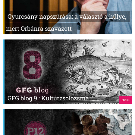
Gyurcsány napszúrása: a választó a hülye,
mert Orbánra szavazott
GFG blog 9.: Kultúrzsolozsma