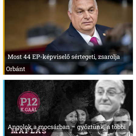
Most 44 EP-képviselő sértegeti, zsarolja
Orbánt
Angolok a mocsárban – győztünk, a többi