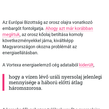
Az Európai Bizottság az orosz olajra vonatkozó
embargót fontolgatja.
Ahogy azt már korábban
megírtuk
, az orosz kőolaj betiltása komoly
következményekkel járna, kiváltképp
Magyarországon okozna problémát az
energiaellátásban.
A
Vortexa
energiaelemző cég adataiból
kiderült
,
hogy a vízen lévő uráli nyersolaj jelenlegi
mennyisége a háború előtti átlag
háromszorosa.