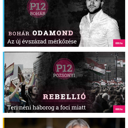
Az új évszázad mérkőzése
Teri néni háborog a foci miatt