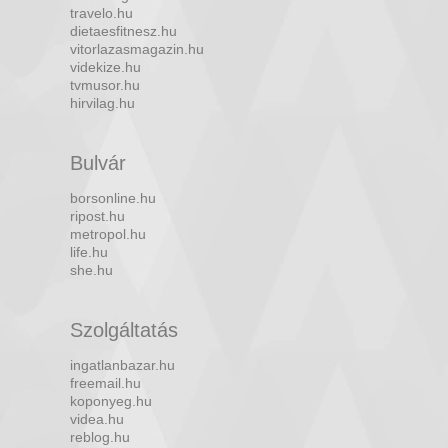
travelo.hu
dietaesfitnesz.hu
vitorlazasmagazin.hu
videkize.hu
tvmusor.hu
hirvilag.hu
Bulvár
borsonline.hu
ripost.hu
metropol.hu
life.hu
she.hu
Szolgáltatás
ingatlanbazar.hu
freemail.hu
koponyeg.hu
videa.hu
reblog.hu