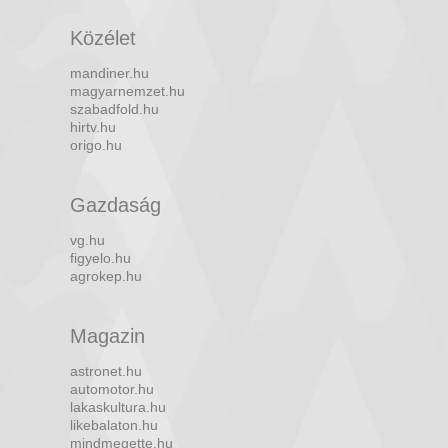
Közélet
mandiner.hu
magyarnemzet.hu
szabadfold.hu
hirtv.hu
origo.hu
Gazdaság
vg.hu
figyelo.hu
agrokep.hu
Magazin
astronet.hu
automotor.hu
lakaskultura.hu
likebalaton.hu
mindmegette.hu