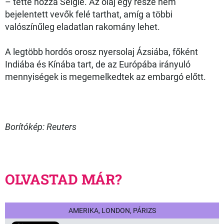
– tette hozzá Seigle. Az olaj egy része nem
bejelentett vevők felé tarthat, amíg a többi
valószínűleg eladatlan rakomány lehet.
A legtöbb hordós orosz nyersolaj Ázsiába, főként
Indiába és Kínába tart, de az Európába irányuló
mennyiségek is megemelkedtek az embargó előtt.
Borítókép: Reuters
OLVASTAD MÁR?
AMERIKA, LONDON, PÁRIZS