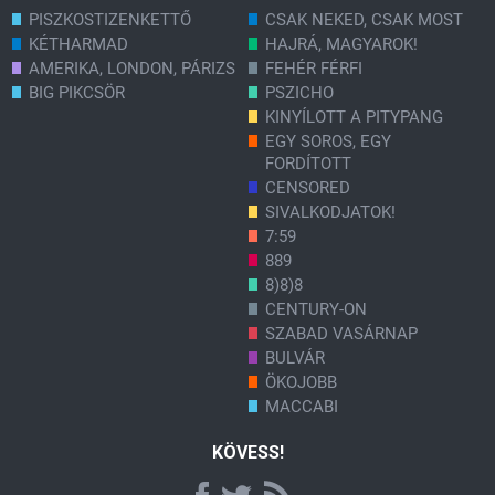
PISZKOSTIZENKETTŐ
CSAK NEKED, CSAK MOST
KÉTHARMAD
HAJRÁ, MAGYAROK!
AMERIKA, LONDON, PÁRIZS
FEHÉR FÉRFI
BIG PIKCSÖR
PSZICHO
KINYÍLOTT A PITYPANG
EGY SOROS, EGY
FORDÍTOTT
CENSORED
SIVALKODJATOK!
7:59
889
8)8)8
CENTURY-ON
SZABAD VASÁRNAP
BULVÁR
ÖKOJOBB
MACCABI
KÖVESS!