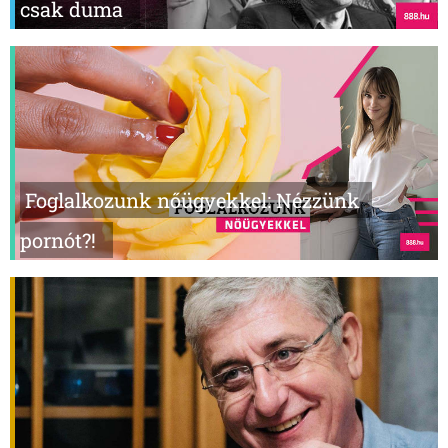
csak duma
Foglalkozunk nőügyekkel: Nézzünk
pornót?!