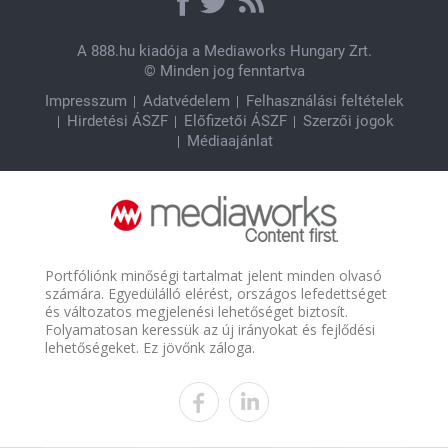
A
888.hu
kiadója a Mediaworks Hungary Zrt.
© Minden jog fenntartva
Impresszum
Adatvédelem
Felhasználási feltételek
Hirdetési ÁSZF
Előfizetői ÁSZF
Szerzői jogok
Médiaajánlat
Portfóliónk minőségi tartalmat jelent minden olvasó
számára. Egyedülálló elérést, országos lefedettséget
és változatos megjelenési lehetőséget biztosít.
Folyamatosan keressük az új irányokat és fejlődési
lehetőségeket. Ez jövőnk záloga.