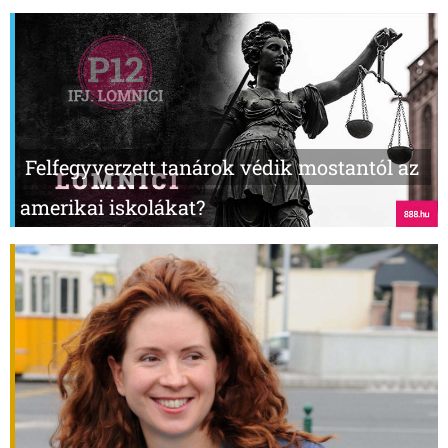
Felfegyverzett tanárok védik mostantól az
amerikai iskolákat?