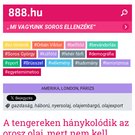
MI VAGYUNK SOROS ELLENZÉKE”
"
#ez történik
#Orbán Viktor
#belföld
#bevándorlás
#Soros György
#külföld
#fehér férfi
#demográfia
#sport
#Brüsszel
#vélemény
#tudomány
#terrorizmus
#egyetemimetoo
AMERIKA, LONDON, PÁRIZS
gazdaság
,
háború
,
nyersolaj
,
olajembargó
,
olajexport
A tengereken hánykolódik az
orosz olaj, mert nem kell