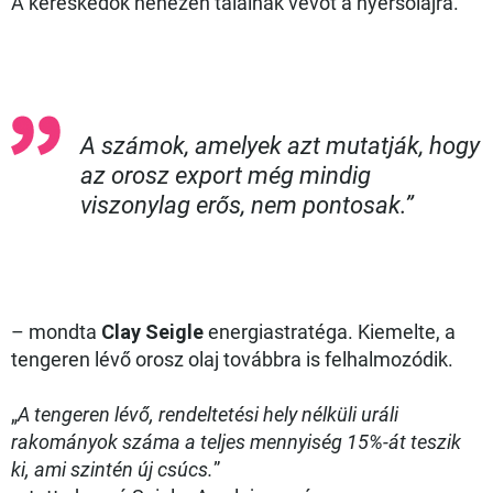
A kereskedők nehezen találnak vevőt a nyersolajra.
A számok, amelyek azt mutatják, hogy
az orosz export még mindig
viszonylag erős, nem pontosak.”
– mondta
Clay Seigle
energiastratéga. Kiemelte, a
tengeren lévő orosz olaj továbbra is felhalmozódik.
„
A tengeren lévő, rendeltetési hely nélküli uráli
rakományok száma a teljes mennyiség 15%-át teszik
ki, ami szintén új csúcs.
”