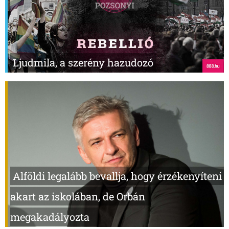
Ljudmila, a szerény hazudozó
Alföldi legalább bevallja, hogy érzékenyíteni
akart az iskolában, de Orbán
megakadályozta