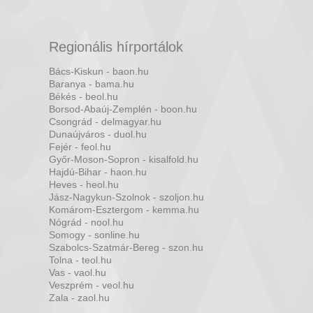
Regionális hírportálok
Bács-Kiskun - baon.hu
Baranya - bama.hu
Békés - beol.hu
Borsod-Abaúj-Zemplén - boon.hu
Csongrád - delmagyar.hu
Dunaújváros - duol.hu
Fejér - feol.hu
Győr-Moson-Sopron - kisalfold.hu
Hajdú-Bihar - haon.hu
Heves - heol.hu
Jász-Nagykun-Szolnok - szoljon.hu
Komárom-Esztergom - kemma.hu
Nógrád - nool.hu
Somogy - sonline.hu
Szabolcs-Szatmár-Bereg - szon.hu
Tolna - teol.hu
Vas - vaol.hu
Veszprém - veol.hu
Zala - zaol.hu