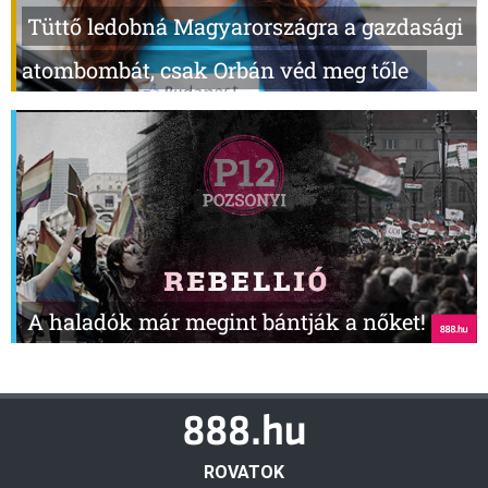
Tüttő ledobná Magyarországra a gazdasági
atombombát, csak Orbán véd meg tőle
A haladók már megint bántják a nőket!
ROVATOK