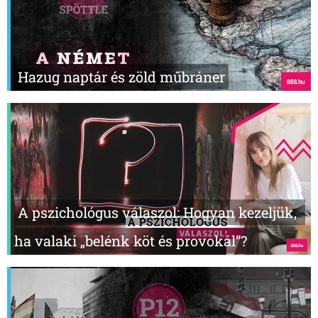
Hazug naptár és zöld műbráner
A pszichológus válaszol: Hogyan kezeljük,
ha valaki „belénk köt és provokál”?