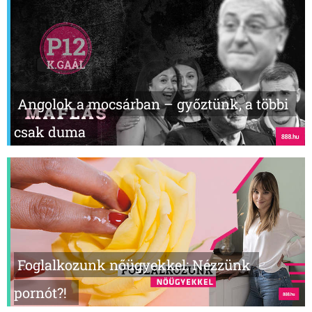
Angolok a mocsárban – győztünk, a többi
csak duma
Foglalkozunk nőügyekkel: Nézzünk
pornót?!