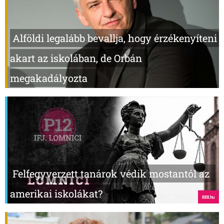
Alföldi legalább bevallja, hogy érzékenyíteni
akart az iskolában, de Orbán
megakadályozta
Felfegyverzett tanárok védik mostantól az
amerikai iskolákat?