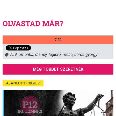
OLVASTAD MÁR?
7:59
759
,
amerika
,
disney
,
légierõ
,
mese
,
soros györgy
MÉG TÖBBET SZERETNÉK
AJÁNLOTT CIKKEK