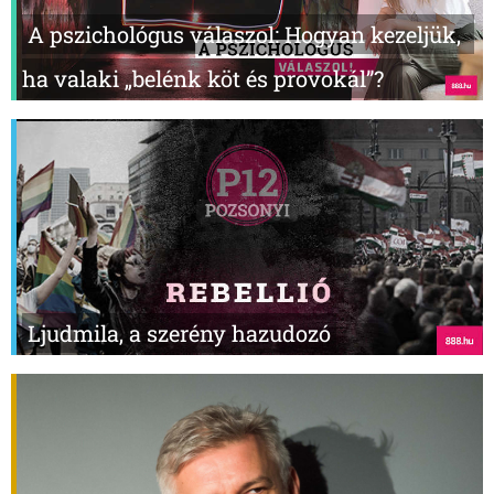
A pszichológus válaszol: Hogyan kezeljük,
ha valaki „belénk köt és provokál”?
Ljudmila, a szerény hazudozó