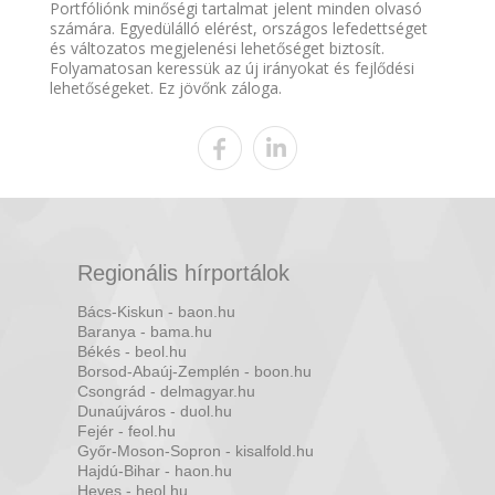
Portfóliónk minőségi tartalmat jelent minden olvasó
számára. Egyedülálló elérést, országos lefedettséget
és változatos megjelenési lehetőséget biztosít.
Folyamatosan keressük az új irányokat és fejlődési
lehetőségeket. Ez jövőnk záloga.
Regionális hírportálok
Bács-Kiskun - baon.hu
Baranya - bama.hu
Békés - beol.hu
Borsod-Abaúj-Zemplén - boon.hu
Csongrád - delmagyar.hu
Dunaújváros - duol.hu
Fejér - feol.hu
Győr-Moson-Sopron - kisalfold.hu
Hajdú-Bihar - haon.hu
Heves - heol.hu