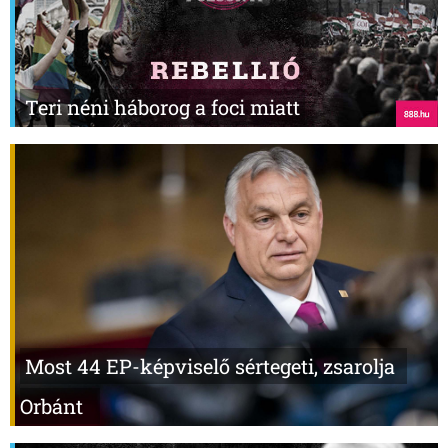
Teri néni háborog a foci miatt
Most 44 EP-képviselő sértegeti, zsarolja
Orbánt