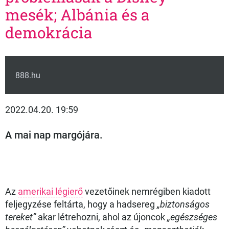
mesék; Albánia és a
demokrácia
888.hu
2022.04.20. 19:59
A mai nap margójára.
Az
amerikai légierő
vezetőinek nemrégiben kiadott
feljegyzése feltárta, hogy a hadsereg
„biztonságos
tereket”
akar létrehozni, ahol az újoncok
„egészséges