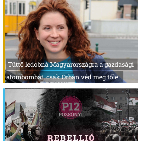
Tüttő ledobná Magyarországra a gazdasági
atombombát, csak Orbán véd meg tőle