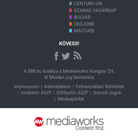
CENTURY-ON
SZABAD VASÁRNAP
BULVÁR
ÖKOJOBB
MACCABI
KÖVESS!
A
888.hu
kiadója a Mediaworks Hungary Zrt.
© Minden jog fenntartva
Impresszum
Adatvédelem
Felhasználási feltételek
Hirdetési ÁSZF
Előfizetői ÁSZF
Szerzői jogok
Médiaajánlat