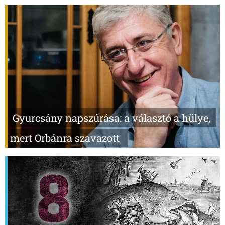
Gyurcsány napszúrása: a választó a hülye,
mert Orbánra szavazott