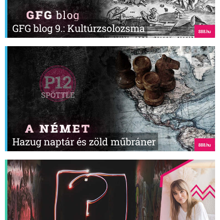
GFG blog 9.: Kultúrzsolozsma
Hazug naptár és zöld műbráner