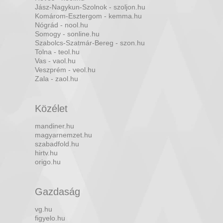
Jász-Nagykun-Szolnok - szoljon.hu
Komárom-Esztergom - kemma.hu
Nógrád - nool.hu
Somogy - sonline.hu
Szabolcs-Szatmár-Bereg - szon.hu
Tolna - teol.hu
Vas - vaol.hu
Veszprém - veol.hu
Zala - zaol.hu
Közélet
mandiner.hu
magyarnemzet.hu
szabadfold.hu
hirtv.hu
origo.hu
Gazdaság
vg.hu
figyelo.hu