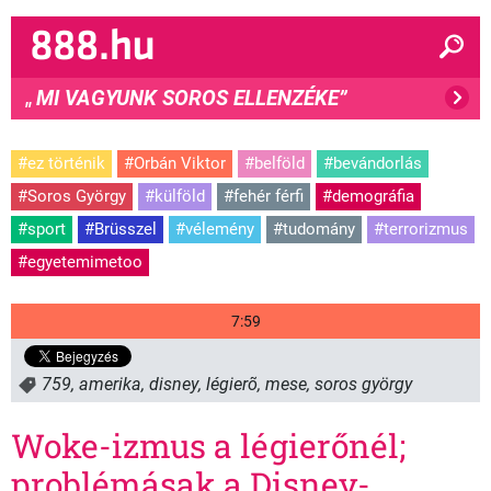
MI VAGYUNK SOROS ELLENZÉKE”
"
#ez történik
#Orbán Viktor
#belföld
#bevándorlás
#Soros György
#külföld
#fehér férfi
#demográfia
#sport
#Brüsszel
#vélemény
#tudomány
#terrorizmus
#egyetemimetoo
7:59
759
,
amerika
,
disney
,
légierõ
,
mese
,
soros györgy
Woke-izmus a légierőnél;
problémásak a Disney-