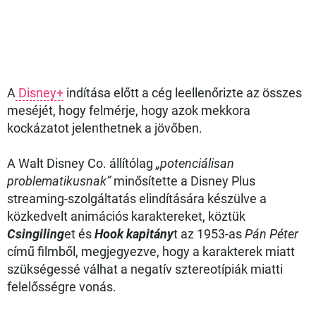
A
Disney+
indítása előtt a cég leellenőrizte az összes
meséjét, hogy felmérje, hogy azok mekkora
kockázatot jelenthetnek a jövőben.
A Walt Disney Co. állítólag
„potenciálisan
problematikusnak”
minősítette a Disney Plus
streaming-szolgáltatás elindítására készülve a
közkedvelt animációs karaktereket, köztük
Csingiling
et és
Hook kapitány
t az 1953-as
Pán Péter
című filmből, megjegyezve, hogy a karakterek miatt
szükségessé válhat a negatív sztereotípiák miatti
felelősségre vonás.