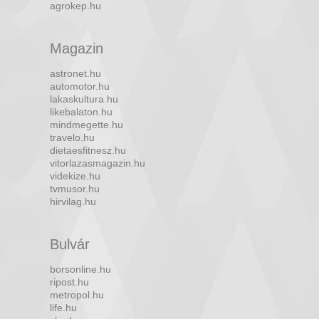
agrokep.hu
Magazin
astronet.hu
automotor.hu
lakaskultura.hu
likebalaton.hu
mindmegette.hu
travelo.hu
dietaesfitnesz.hu
vitorlazasmagazin.hu
videkize.hu
tvmusor.hu
hirvilag.hu
Bulvár
borsonline.hu
ripost.hu
metropol.hu
life.hu