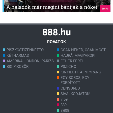
A haladók már megint bántják a nőket!
ROVATOK
PISZKOSTIZENKETTŐ
CSAK NEKED, CSAK MOST
KÉTHARMAD
HAJRÁ, MAGYAROK!
AMERIKA, LONDON, PÁRIZS
FEHÉR FÉRFI
BIG PIKCSÖR
PSZICHO
KINYÍLOTT A PITYPANG
EGY SOROS, EGY
FORDÍTOTT
CENSORED
SIVALKODJATOK!
7:59
889
8)8)8