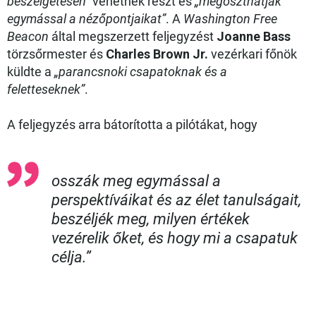
beszélgetésen”
vehetnek részt és
„megoszthatják
egymással a nézőpontjaikat”
. A
Washington Free
Beacon
által megszerzett feljegyzést
Joanne Bass
törzsőrmester és
Charles Brown Jr.
vezérkari főnök
küldte a
„parancsnoki csapatoknak és a
feletteseknek”
.
A feljegyzés arra bátorította a pilótákat, hogy
osszák meg egymással a
perspektíváikat és az élet tanulságait,
beszéljék meg, milyen értékek
vezérelik őket, és hogy mi a csapatuk
célja.”