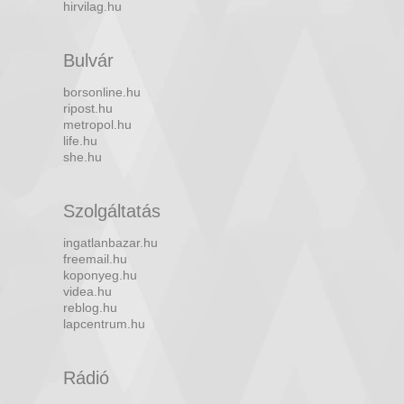
hirvilag.hu
Bulvár
borsonline.hu
ripost.hu
metropol.hu
life.hu
she.hu
Szolgáltatás
ingatlanbazar.hu
freemail.hu
koponyeg.hu
videa.hu
reblog.hu
lapcentrum.hu
Rádió