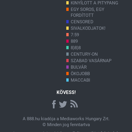
KINYÍLOTT A PITYPANG
EGY SOROS, EGY
FORDÍTOTT
CENSORED
SIVALKODJATOK!
7:59
889
8)8)8
CENTURY-ON
SZABAD VASÁRNAP
BULVÁR
ÖKOJOBB
MACCABI
KÖVESS!
A
888.hu
kiadója a Mediaworks Hungary Zrt.
© Minden jog fenntartva