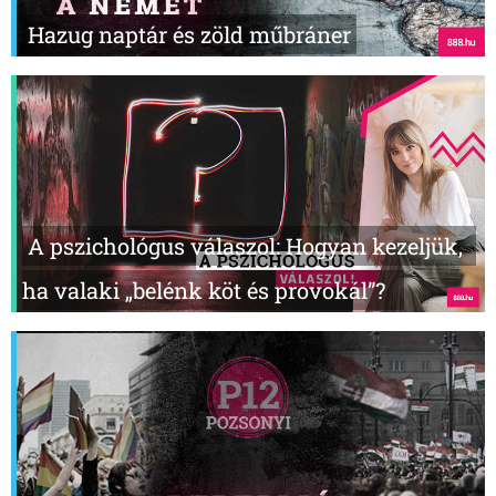
Hazug naptár és zöld műbráner
A pszichológus válaszol: Hogyan kezeljük,
ha valaki „belénk köt és provokál”?