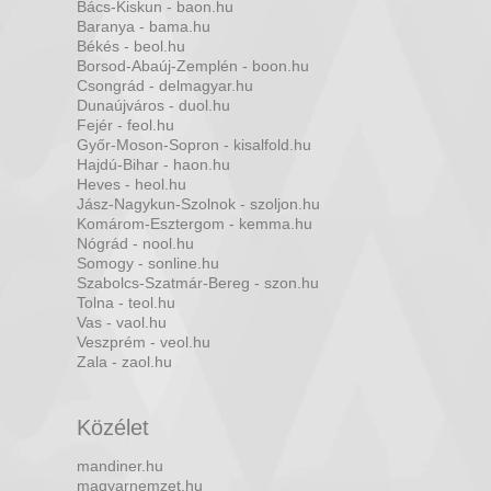
Bács-Kiskun - baon.hu
Baranya - bama.hu
Békés - beol.hu
Borsod-Abaúj-Zemplén - boon.hu
Csongrád - delmagyar.hu
Dunaújváros - duol.hu
Fejér - feol.hu
Győr-Moson-Sopron - kisalfold.hu
Hajdú-Bihar - haon.hu
Heves - heol.hu
Jász-Nagykun-Szolnok - szoljon.hu
Komárom-Esztergom - kemma.hu
Nógrád - nool.hu
Somogy - sonline.hu
Szabolcs-Szatmár-Bereg - szon.hu
Tolna - teol.hu
Vas - vaol.hu
Veszprém - veol.hu
Zala - zaol.hu
Közélet
mandiner.hu
magyarnemzet.hu