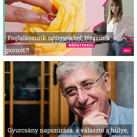
Foglalkozunk nőügyekkel: Nézzünk
pornót?!
Gyurcsány napszúrása: a választó a hülye,