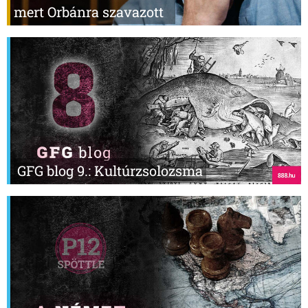
mert Orbánra szavazott
GFG blog 9.: Kultúrzsolozsma