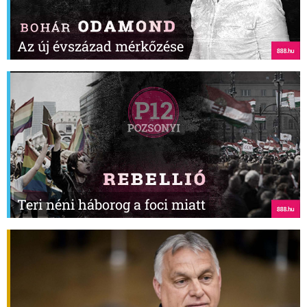
Az új évszázad mérkőzése
Teri néni háborog a foci miatt