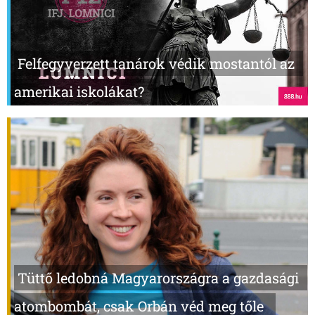
Felfegyverzett tanárok védik mostantól az
amerikai iskolákat?
Tüttő ledobná Magyarországra a gazdasági
atombombát, csak Orbán véd meg tőle