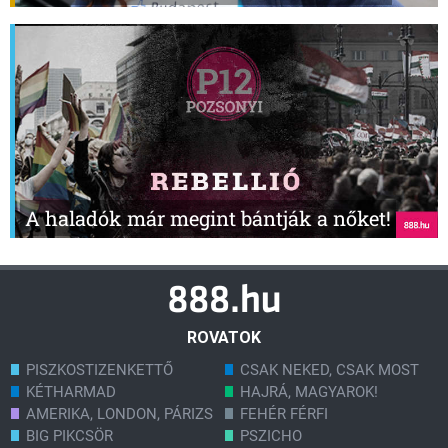
A haladók már megint bántják a nőket!
ROVATOK
PISZKOSTIZENKETTŐ
CSAK NEKED, CSAK MOST
KÉTHARMAD
HAJRÁ, MAGYAROK!
AMERIKA, LONDON, PÁRIZS
FEHÉR FÉRFI
BIG PIKCSÖR
PSZICHO