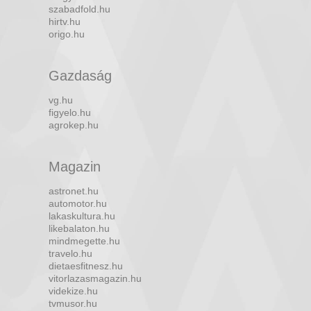
szabadfold.hu
hirtv.hu
origo.hu
Gazdaság
vg.hu
figyelo.hu
agrokep.hu
Magazin
astronet.hu
automotor.hu
lakaskultura.hu
likebalaton.hu
mindmegette.hu
travelo.hu
dietaesfitnesz.hu
vitorlazasmagazin.hu
videkize.hu
tvmusor.hu