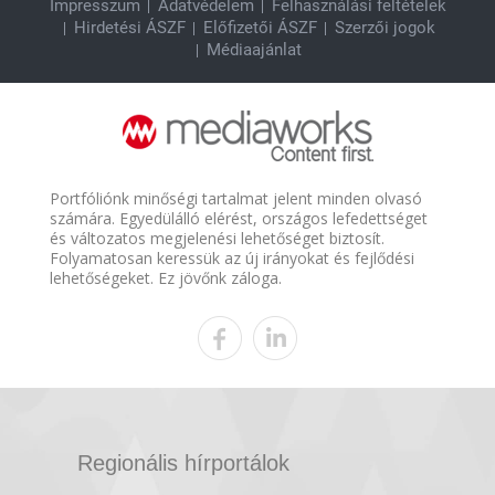
Impresszum
Adatvédelem
Felhasználási feltételek
Hirdetési ÁSZF
Előfizetői ÁSZF
Szerzői jogok
Médiaajánlat
Portfóliónk minőségi tartalmat jelent minden olvasó
számára. Egyedülálló elérést, országos lefedettséget
és változatos megjelenési lehetőséget biztosít.
Folyamatosan keressük az új irányokat és fejlődési
lehetőségeket. Ez jövőnk záloga.
Regionális hírportálok