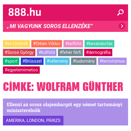
MI VAGYUNK SOROS ELLENZÉKE”
"
#ez történik
#Orbán Viktor
#belföld
#bevándorlás
#Soros György
#külföld
#fehér férfi
#demográfia
#sport
#Brüsszel
#vélemény
#tudomány
#terrorizmus
#egyetemimetoo
CÍMKE: WOLFRAM GÜNTHER
Ellenzi az orosz olajembargót egy német tartományi
miniszterelnök
AMERIKA, LONDON, PÁRIZS