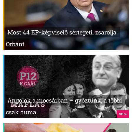
Most 44 EP-képviselő sértegeti, zsarolja
Orbánt
Angolok a mocsárban – győztünk, a többi
csak duma