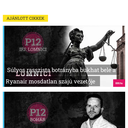
AJÁNLOTT CIKKEK
Súlyos rasszista botrányba bukhat bele a
Ryanair mosdatlan szájú vezetője