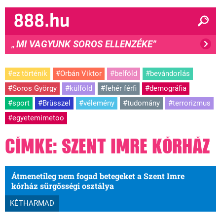
MI VAGYUNK SOROS ELLENZÉKE”
"
#ez történik
#Orbán Viktor
#belföld
#bevándorlás
#Soros György
#külföld
#fehér férfi
#demográfia
#sport
#Brüsszel
#vélemény
#tudomány
#terrorizmus
#egyetemimetoo
CÍMKE: SZENT IMRE KÓRHÁZ
Átmenetileg nem fogad betegeket a Szent Imre
kórház sürgősségi osztálya
KÉTHARMAD