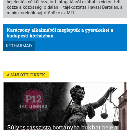
bejelentés nélkül lezajlott látogatásról ezúttal is videót tett
közzé a közösségi oldalán – tájékoztatta Havasi Bertalan, a
miniszterelnök sajtófőnöke az MTI-t.
Karácsony alkalmából meglepték a gyerekeket a
budapesti kórházban
KÉTHARMAD
AJÁNLOTT CIKKEK
Súlyos rasszista botrányba bukhat bele a