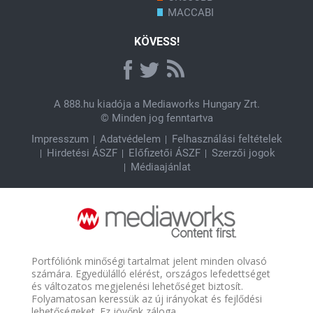
MACCABI
KÖVESS!
A
888.hu
kiadója a Mediaworks Hungary Zrt.
© Minden jog fenntartva
Impresszum
Adatvédelem
Felhasználási feltételek
Hirdetési ÁSZF
Előfizetői ÁSZF
Szerzői jogok
Médiaajánlat
Portfóliónk minőségi tartalmat jelent minden olvasó
számára. Egyedülálló elérést, országos lefedettséget
és változatos megjelenési lehetőséget biztosít.
Folyamatosan keressük az új irányokat és fejlődési
lehetőségeket. Ez jövőnk záloga.