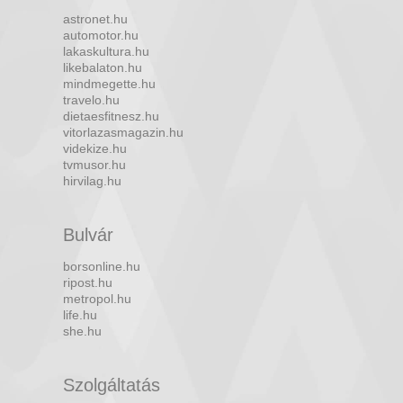
astronet.hu
automotor.hu
lakaskultura.hu
likebalaton.hu
mindmegette.hu
travelo.hu
dietaesfitnesz.hu
vitorlazasmagazin.hu
videkize.hu
tvmusor.hu
hirvilag.hu
Bulvár
borsonline.hu
ripost.hu
metropol.hu
life.hu
she.hu
Szolgáltatás