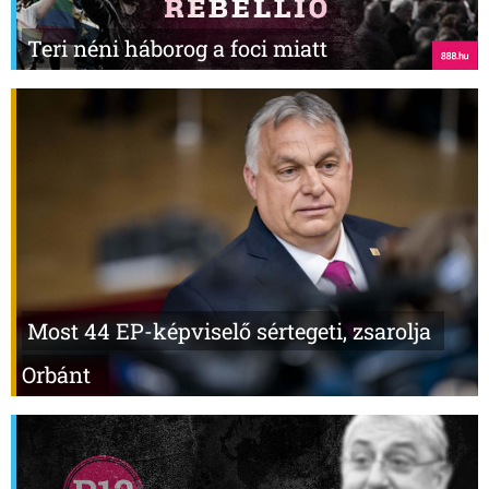
Teri néni háborog a foci miatt
Most 44 EP-képviselő sértegeti, zsarolja
Orbánt