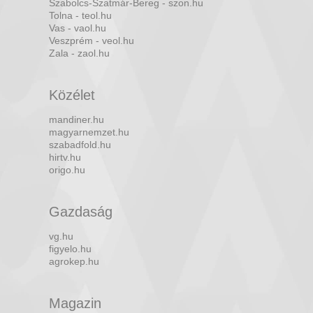
Szabolcs-Szatmár-Bereg - szon.hu
Tolna - teol.hu
Vas - vaol.hu
Veszprém - veol.hu
Zala - zaol.hu
Közélet
mandiner.hu
magyarnemzet.hu
szabadfold.hu
hirtv.hu
origo.hu
Gazdaság
vg.hu
figyelo.hu
agrokep.hu
Magazin