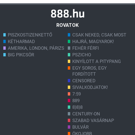
ROVATOK
PISZKOSTIZENKETTŐ
CSAK NEKED, CSAK MOST
KÉTHARMAD
HAJRÁ, MAGYAROK!
AMERIKA, LONDON, PÁRIZS
FEHÉR FÉRFI
BIG PIKCSÖR
PSZICHO
KINYÍLOTT A PITYPANG
EGY SOROS, EGY
FORDÍTOTT
CENSORED
SIVALKODJATOK!
7:59
889
8)8)8
CENTURY-ON
SZABAD VASÁRNAP
BULVÁR
ÖKOJOBB