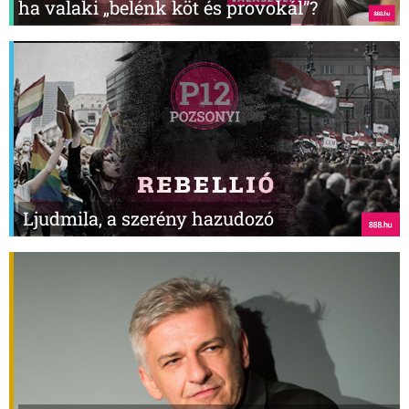
ha valaki „belénk köt és provokál”?
Ljudmila, a szerény hazudozó