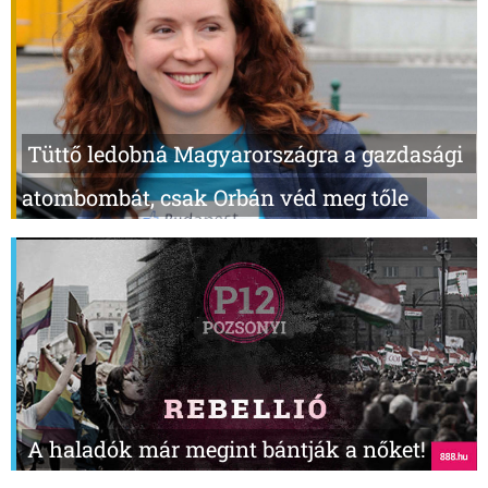
Tüttő ledobná Magyarországra a gazdasági
atombombát, csak Orbán véd meg tőle
A haladók már megint bántják a nőket!