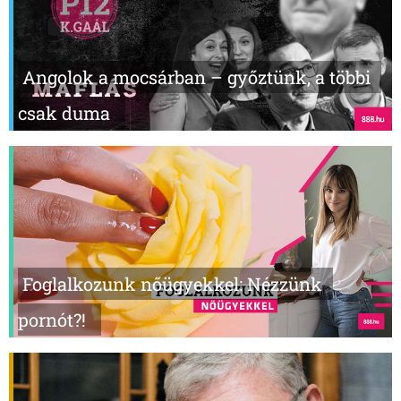
Angolok a mocsárban – győztünk, a többi
csak duma
Foglalkozunk nőügyekkel: Nézzünk
pornót?!