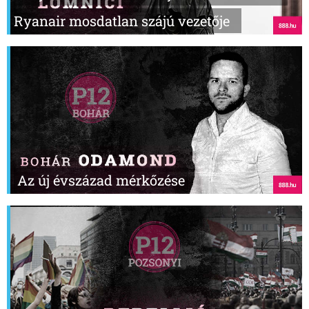
Ryanair mosdatlan szájú vezetője
Az új évszázad mérkőzése