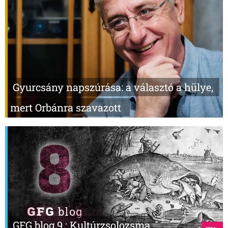
Gyurcsány napszúrása: a választó a hülye,
mert Orbánra szavazott
GFG blog 9.: Kultúrzsolozsma