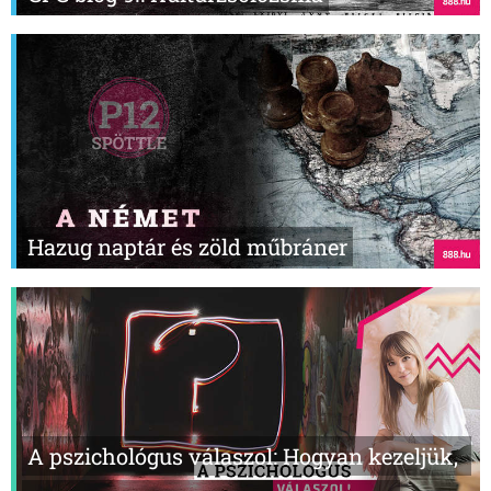
Hazug naptár és zöld műbráner
A pszichológus válaszol: Hogyan kezeljük,