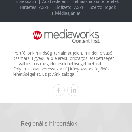
Impresszum
Adatvédelem
Felhasználási feltételek
Hirdetési ÁSZF
Előfizetői ÁSZF
Szerzői jogok
Médiaajánlat
Portfóliónk minőségi tartalmat jelent minden olvasó
számára. Egyedülálló elérést, országos lefedettséget
és változatos megjelenési lehetőséget biztosít.
Folyamatosan keressük az új irányokat és fejlődési
lehetőségeket. Ez jövőnk záloga.
Regionális hírportálok