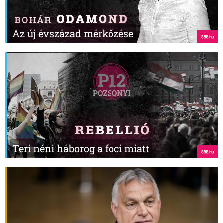
Az új évszázad mérkőzése
Teri néni háborog a foci miatt