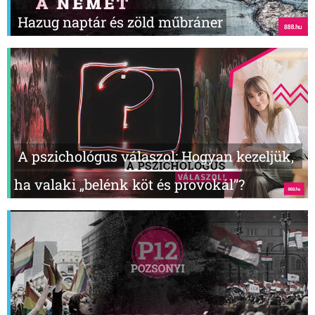
Hazug naptár és zöld műbráner
A pszichológus válaszol: Hogyan kezeljük,
ha valaki „belénk köt és provokál”?