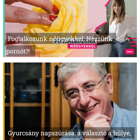
Foglalkozunk nőügyekkel: Nézzünk
pornót?!
Gyurcsány napszúrása: a választó a hülye,