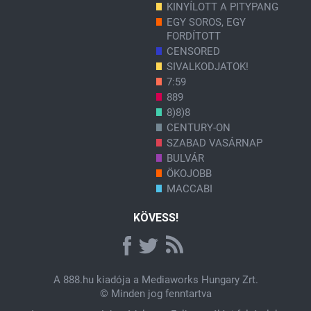
KINYÍLOTT A PITYPANG
EGY SOROS, EGY
FORDÍTOTT
CENSORED
SIVALKODJATOK!
7:59
889
8)8)8
CENTURY-ON
SZABAD VASÁRNAP
BULVÁR
ÖKOJOBB
MACCABI
KÖVESS!
A
888.hu
kiadója a Mediaworks Hungary Zrt.
© Minden jog fenntartva