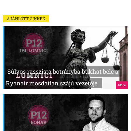
AJÁNLOTT CIKKEK
Súlyos rasszista botrányba bukhat bele a
Ryanair mosdatlan szájú vezetője