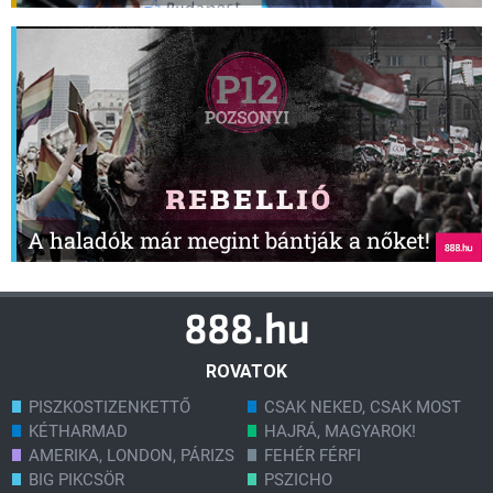
A haladók már megint bántják a nőket!
ROVATOK
PISZKOSTIZENKETTŐ
CSAK NEKED, CSAK MOST
KÉTHARMAD
HAJRÁ, MAGYAROK!
AMERIKA, LONDON, PÁRIZS
FEHÉR FÉRFI
BIG PIKCSÖR
PSZICHO