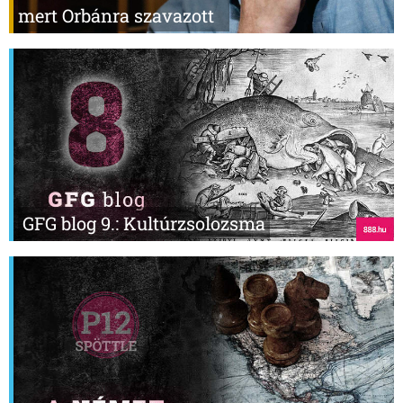
mert Orbánra szavazott
GFG blog 9.: Kultúrzsolozsma