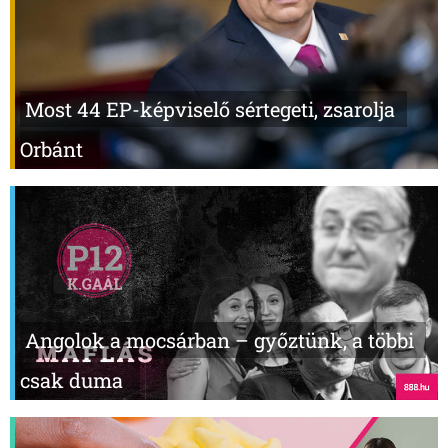
Most 44 EP-képviselő sértegeti, zsarolja
Orbánt
Angolok a mocsárban – győztünk, a többi
csak duma