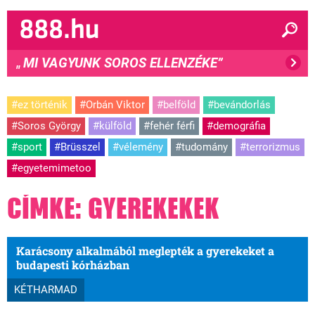
MI VAGYUNK SOROS ELLENZÉKE”
"
#ez történik
#Orbán Viktor
#belföld
#bevándorlás
#Soros György
#külföld
#fehér férfi
#demográfia
#sport
#Brüsszel
#vélemény
#tudomány
#terrorizmus
#egyetemimetoo
CÍMKE: GYEREKEKEK
Karácsony alkalmából meglepték a gyerekeket a
budapesti kórházban
KÉTHARMAD