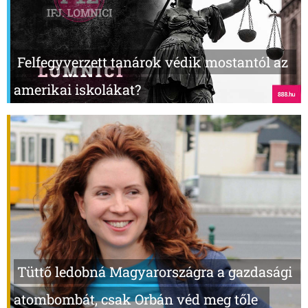
Felfegyverzett tanárok védik mostantól az
amerikai iskolákat?
Tüttő ledobná Magyarországra a gazdasági
atombombát, csak Orbán véd meg tőle