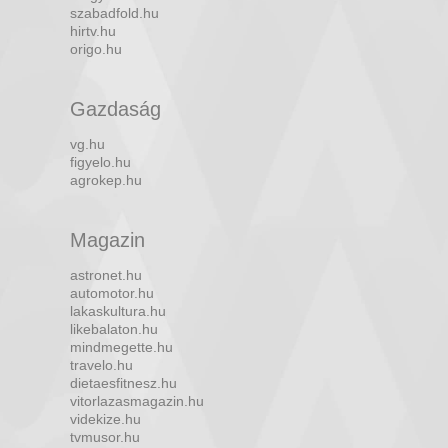
szabadfold.hu
hirtv.hu
origo.hu
Gazdaság
vg.hu
figyelo.hu
agrokep.hu
Magazin
astronet.hu
automotor.hu
lakaskultura.hu
likebalaton.hu
mindmegette.hu
travelo.hu
dietaesfitnesz.hu
vitorlazasmagazin.hu
videkize.hu
tvmusor.hu