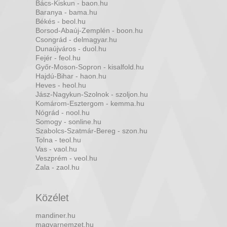
Bács-Kiskun - baon.hu
Baranya - bama.hu
Békés - beol.hu
Borsod-Abaúj-Zemplén - boon.hu
Csongrád - delmagyar.hu
Dunaújváros - duol.hu
Fejér - feol.hu
Győr-Moson-Sopron - kisalfold.hu
Hajdú-Bihar - haon.hu
Heves - heol.hu
Jász-Nagykun-Szolnok - szoljon.hu
Komárom-Esztergom - kemma.hu
Nógrád - nool.hu
Somogy - sonline.hu
Szabolcs-Szatmár-Bereg - szon.hu
Tolna - teol.hu
Vas - vaol.hu
Veszprém - veol.hu
Zala - zaol.hu
Közélet
mandiner.hu
magyarnemzet.hu