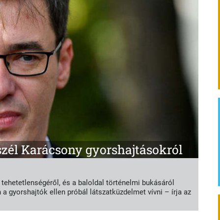
szél Karácsony gyorshajtásokról
 tehetetlenségéről, és a baloldal történelmi bukásáról
a gyorshajtók ellen próbál látszatküzdelmet vívni – írja az
gyorshajtás ellen, de már jó ideje