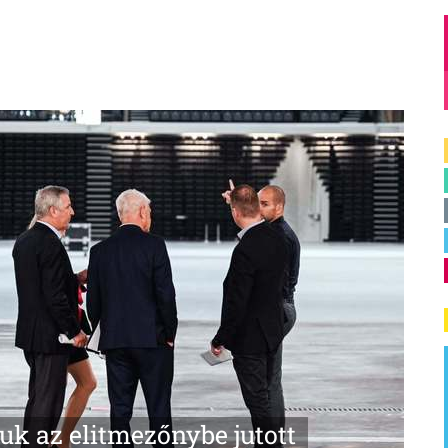
uk az elitmezőnybe jutott