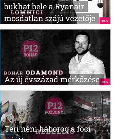
bukhat bele a Ryanair
mosdatlan szájú vezetője
Az új évszázad mérkőzése
Teri néni háborog a foci