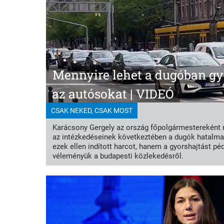
Mennyire lehet a dugóban gy
az autósokat | VIDEÓ
CSAK NEKED, CSAK MOST
Karácsony Gergely az ország főpolgármestereként már
az intézkedéseinek következtében a dugók hatalma
ezek ellen indított harcot, hanem a gyorshajtást p
véleményük a budapesti közlekedésről.