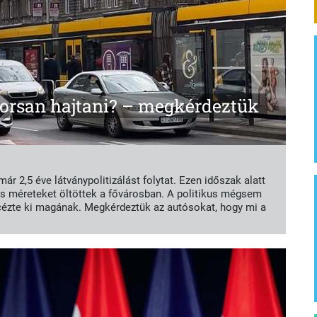
orsan hajtani? – megkérdeztük
 2,5 éve látványpolitizálást folytat. Ezen időszak alatt
s méreteket öltöttek a fővárosban. A politikus mégsem
écézte ki magának. Megkérdeztük az autósokat, hogy mi a