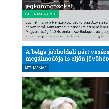
jégkorongozókat
HAJRÁ, MAGYAROK!
Egy hét múlva a Nemzetközi Jégkorong Szövetség (
helyszínéről. Mint ismert, a háború miatt nem lehet
Magyarország és Szlovénia, azaz Budapest és Ljubljan
küldöttsége a napokban Budapesten járt, hogy felmé
A belga jobboldali párt vezér
megálmodója is eljön jövőhé
KÉTHARMAD