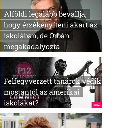
Alföldi legalább bevallja,
hogy érzékenyíteni akart az
iskolában, de Orbán
megakadályozta
Felfegyverzett tanárok védik
mostantól az amerikai
iskolákat?