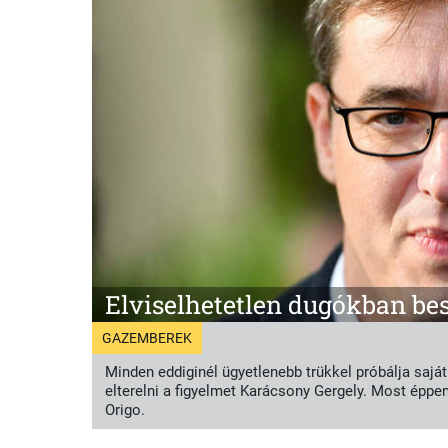
Elviselhetetlen dugókban be
GAZEMBEREK
Minden eddiginél ügyetlenebb trükkel próbálja saját
elterelni a figyelmet Karácsony Gergely. Most éppen 
Karácsony harcot hirdetett a 
Origo.