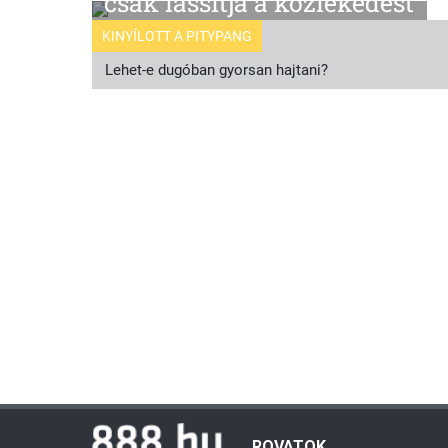
csak lassítja a közlekedést
KINYÍLOTT A PITYPANG
Lehet-e dugóban gyorsan hajtani?
ROVATOK