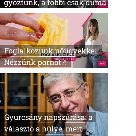
győztünk, a többi csak duma
Foglalkozunk nőügyekkel:
Nézzünk pornót?!
Gyurcsány napszúrása: a
választó a hülye, mert