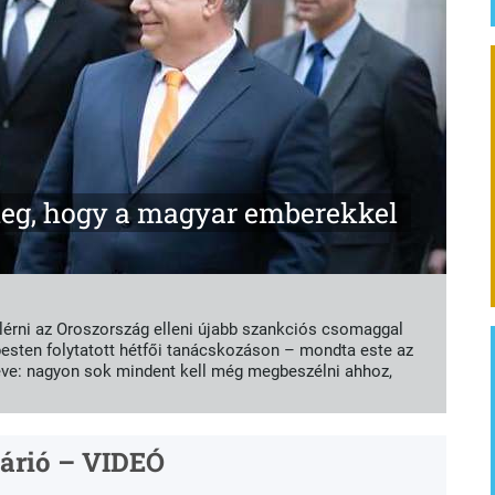
meg, hogy a magyar emberekkel
 elérni az Oroszország elleni újabb szankciós csomaggal
esten folytatott hétfői tanácskozáson – mondta este az
éve: nagyon sok mindent kell még megbeszélni ahhoz,
Márió – VIDEÓ