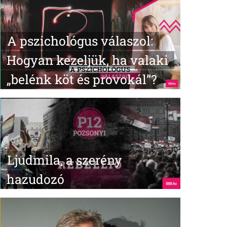
A pszichológus válaszol:
Hogyan kezeljük, ha valaki
„belénk köt és provokál”?
Ljudmila, a szerény
hazudozó