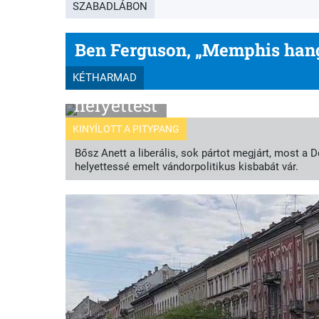
SZABADLÁBON
Ben Ferguson, „Memphis hang
Bősz Anett babát vár, a buda
KÉTHARMAD
helyettest
KINYÍLOTT A PITYPANG
Bősz Anett a liberális, sok pártot megjárt, most a 
helyettessé emelt vándorpolitikus kisbabát vár.