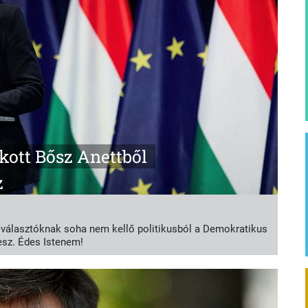
ott Bősz Anettből
z
a választóknak soha nem kellő politikusból a Demokratikus
esz. Édes Istenem!