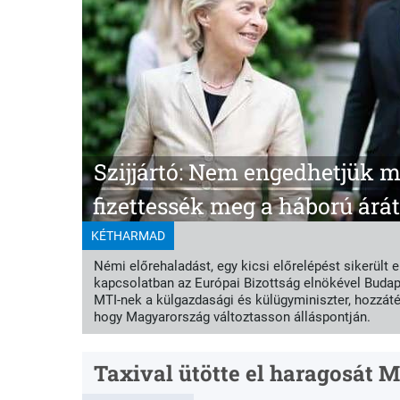
Szijjártó: Nem engedhetjük 
fizettessék meg a háború árát
KÉTHARMAD
Némi előrehaladást, egy kicsi előrelépést sikerült
kapcsolatban az Európai Bizottság elnökével Budap
MTI-nek a külgazdasági és külügyminiszter, hozzát
hogy Magyarország változtasson álláspontján.
Taxival ütötte el haragosát 