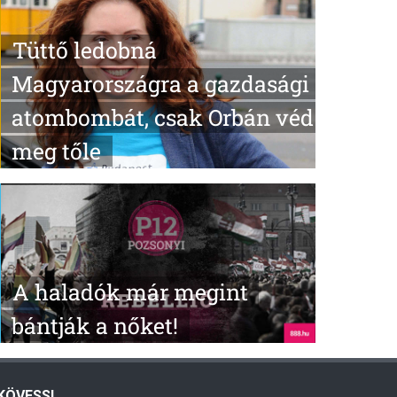
Tüttő ledobná
Magyarországra a gazdasági
atombombát, csak Orbán véd
meg tőle
A haladók már megint
bántják a nőket!
KÖVESS!