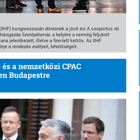
IIHF) kongresszusán döntenek a jövő évi A csoportos vb
 házigazda Szentpétervár, a helyére a nemrég feljutott
a jelentkezett, illetve a finn-lett kettős. Az IIHF
rje a rendezés esélyeit, lehetőségeit.
e és a nemzetközi CPAC
ten Budapestre