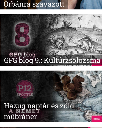
Orbánra szavazott
GFG blog 9.: Kultúrzsolozsma
Hazug naptár és zöld
műbráner