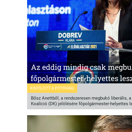
Az eddig mindig csak megbuk
főpolgármester-helyettes les
KINYÍLOTT A PITYPANG
Bősz Anettből, a rendszeresen megbukó liberális, 
Koalíció (DK) jelölésére főpolgármester-helyettes l