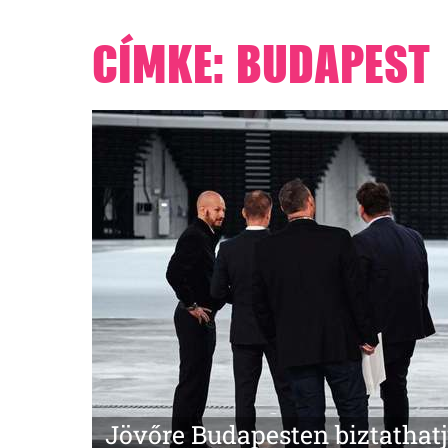
CÍMKE: BUDAPEST
Jövőre Budapesten biztathatj