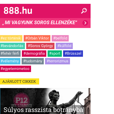
MI VAGYUNK SOROS ELLENZÉKE”
"
#ez történik
#Orbán Viktor
#belföld
#bevándorlás
#Soros György
#külföld
#fehér férfi
#demográfia
#sport
#Brüsszel
#vélemény
#tudomány
#terrorizmus
#egyetemimetoo
AJÁNLOTT CIKKEK
Súlyos rasszista botrányba