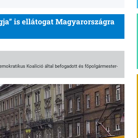
ja” is ellátogat Magyarországra
pestiek normális főpolgármester-
Demokratikus Koalíció által befogadott és főpolgármester-